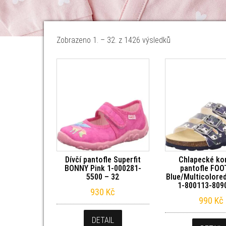
Seřazeno od nejn
Zobrazeno 1. – 32. z 1426 výsledků
Dívčí pantofle Superfit
Chlapecké ko
BONNY Pink 1-000281-
pantofle FO
5500 – 32
Blue/Multicolored
1-800113-809
930
Kč
990
Kč
DETAIL