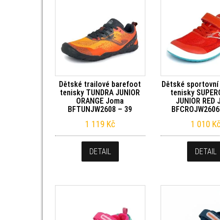
Dětské trailové barefoot
Dětské sportovní
tenisky TUNDRA JUNIOR
tenisky SUPE
ORANGE Joma
JUNIOR RED 
BFTUNJW2608 – 39
BFCROJW2606V
1 119
Kč
1 010
K
DETAIL
DETAIL