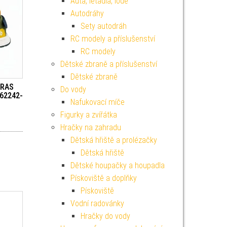
Auta, letadla, lodě
Autodráhy
Sety autodráh
RC modely a příslušenství
RC modely
Dětské zbraně a příslušenství
Dětské zbraně
IRAS
Do vody
62242-
Nafukovací míče
Figurky a zvířátka
Hračky na zahradu
Dětská hřiště a prolézačky
Dětská hřiště
Dětské houpačky a houpadla
Pískoviště a doplňky
Pískoviště
Vodní radovánky
Hračky do vody