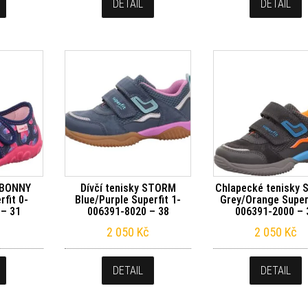
DETAIL
DETAIL
y BONNY
Dívčí tenisky STORM
Chlapecké tenisky
rfit 0-
Blue/Purple Superfit 1-
Grey/Orange Superf
 – 31
006391-8020 – 38
006391-2000 – 
2 050
Kč
2 050
Kč
DETAIL
DETAIL