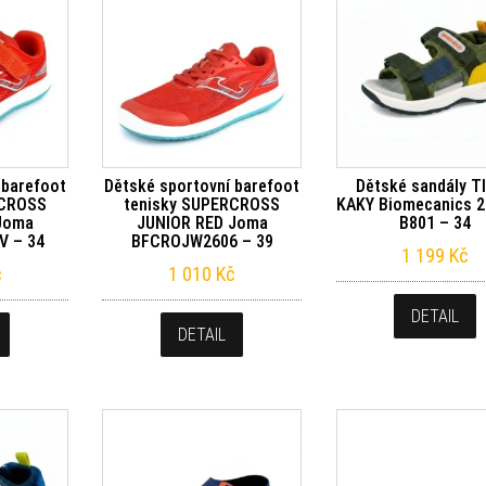
 barefoot
Dětské sportovní barefoot
Dětské sandály T
RCROSS
tenisky SUPERCROSS
KAKY Biomecanics 2
Joma
JUNIOR RED Joma
B801 – 34
 – 34
BFCROJW2606 – 39
1 199
Kč
č
1 010
Kč
DETAIL
DETAIL