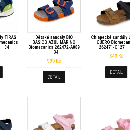
ly TIRAS
Dětské sandály BIO
Chlapecké sandály
mecanics
BASICO AZUL MARINO
CUERO Biomecan
 – 34
Biomecanics 262472-A089
262471-C127 – 
– 34
č
849
Kč
999
Kč
DETAIL
DETAIL