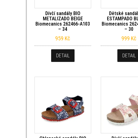
Dívčí sandály BIO
Dětské sandál
METALIZADO BEIGE
ESTAMPADO B
Biomecanics 262466-A103
Biomecanics 262
– 34
– 30
959
Kč
999
Kč
DETAIL
DETAIL