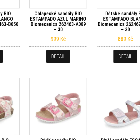
y BIO
Chlapecké sandály BIO
Dětské sandály 
LANCO
ESTAMPADO AZUL MARINO
ESTAMPADO BLA
463-B050
Biomecanics 262463-A089
Biomecanics 26246
– 30
– 30
999
Kč
889
Kč
DETAIL
DETAIL