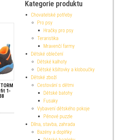
Kategorie produktu
Chovatelské potřeby
Pro psy
Hračky pro psy
Teraristika
Mravenčí farmy
Dětské oblečení
Dětské kalhoty
Dětské kšiltovky a kloboučky
Dětské zboží
Cestování s dětmi
 STORM
it 1-
Dětské batohy
38
Fusaky
Vybavení dětského pokoje
Pěnové puzzle
Dílna, stavba, zahrada
Bazény a doplňky
Dětské bazénky