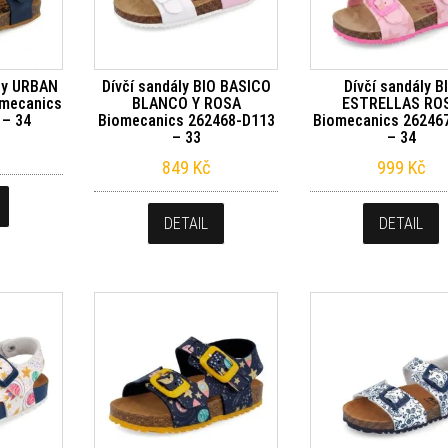
ly URBAN
Dívčí sandály BIO BASICO
Dívčí sandály B
mecanics
BLANCO Y ROSA
ESTRELLAS RO
 – 34
Biomecanics 262468-D113
Biomecanics 26246
– 33
– 34
849
Kč
999
Kč
DETAIL
DETAIL