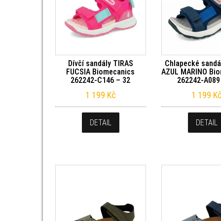
Dívčí sandály TIRAS
Chlapecké sandá
FUCSIA Biomecanics
AZUL MARINO Bio
262242-C146 – 32
262242-A089
1 199
Kč
1 199
K
DETAIL
DETAIL