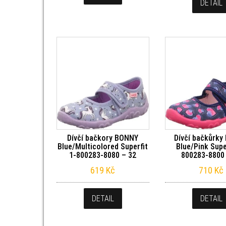
DETAIL
Dívčí bačkory BONNY
Dívčí bačkůrk
Blue/Multicolored Superfit
Blue/Pink Supe
1-800283-8080 – 32
800283-8800
619
Kč
710
Kč
DETAIL
DETAIL