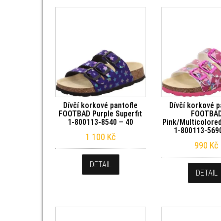
Dívčí korkové pantofle
Dívčí korkové p
FOOTBAD Purple Superfit
FOOTBA
1-800113-8540 – 40
Pink/Multicolored
1-800113-569
1 100
Kč
990
Kč
DETAIL
DETAIL