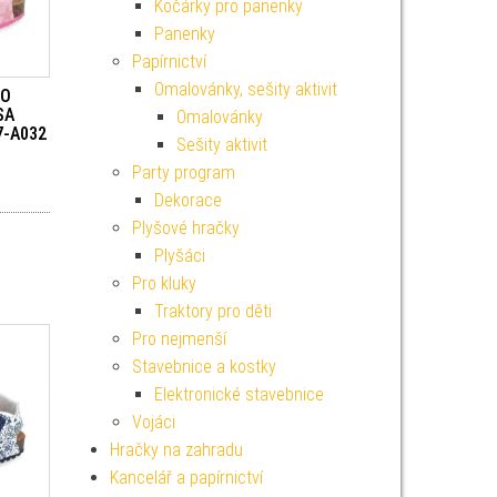
Kočárky pro panenky
Panenky
Papírnictví
Omalovánky, sešity aktivit
IO
SA
Omalovánky
7-A032
Sešity aktivit
Party program
Dekorace
Plyšové hračky
Plyšáci
Pro kluky
Traktory pro děti
Pro nejmenší
Stavebnice a kostky
Elektronické stavebnice
Vojáci
Hračky na zahradu
Kancelář a papírnictví