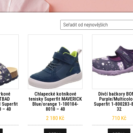
ovějších
rkové
Chlapecké kotníkové
Dívčí bačkory B
OTBAD
tenisky Superfit MAVERICK
Purple/Multicolo
 Superfit
Blue/orange 1-100104-
Superfit 1-800283-
0 – 40
8010 – 40
32
2 180
Kč
710
Kč