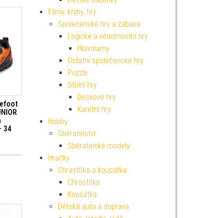
Filmy, knihy, hry
Společenské hry a zábava
Logické a vědomostní hry
Hlavolamy
Ostatní společenské hry
Puzzle
Stolní hry
Deskové hry
refoot
Karetní hry
UNIOR
a
Hobby
 34
Sběratelství
Sběratelské modely
Hračky
Chrastítka a kousátka
Chrastítka
Kousátka
Dětská auta a doprava