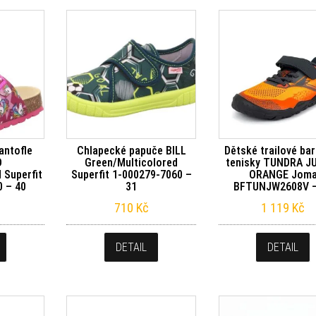
antofle
Chlapecké papuče BILL
Dětské trailové ba
D
Green/Multicolored
tenisky TUNDRA J
 Superfit
Superfit 1-000279-7060 –
ORANGE Jom
0 – 40
31
BFTUNJW2608V –
710
Kč
1 119
Kč
DETAIL
DETAIL