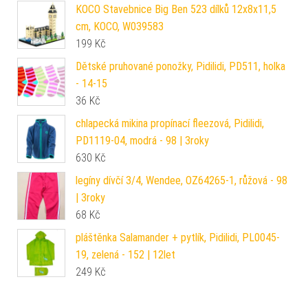
KOCO Stavebnice Big Ben 523 dílků 12x8x11,5
cm, KOCO, W039583
199
Kč
Dětské pruhované ponožky, Pidilidi, PD511, holka
- 14-15
36
Kč
chlapecká mikina propínací fleezová, Pidilidi,
PD1119-04, modrá - 98 | 3roky
630
Kč
legíny dívčí 3/4, Wendee, OZ64265-1, růžová - 98
| 3roky
68
Kč
pláštěnka Salamander + pytlík, Pidilidi, PL0045-
19, zelená - 152 | 12let
249
Kč