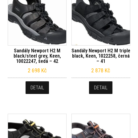
Sandály Newport H2 M
Sandály Newport H2 M triple
black/steel grey, Keen,
black, Keen, 1022258, černá
10022247, šedá – 42
– 41
2 698
Kč
2 878
Kč
DETAIL
DETAIL