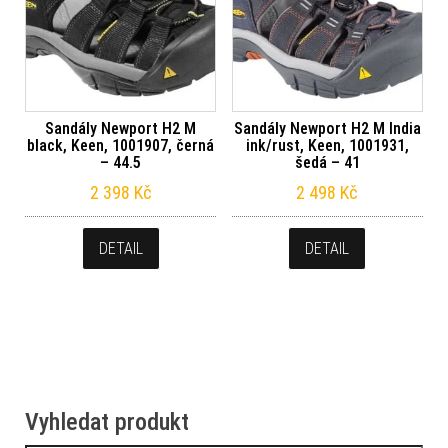
Sandály Newport H2 M
Sandály Newport H2 M India
black, Keen, 1001907, černá
ink/rust, Keen, 1001931,
– 44.5
šedá – 41
2 398
Kč
2 498
Kč
DETAIL
DETAIL
Vyhledat produkt