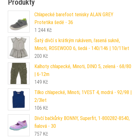
Produkty
Chlapecké barefoot tenisky ALAN GREY
Protetika šedé - 36
1 244
Kč
Šatý dívčí s krátkým rukávem, řasená sukně,
Minoti, ROSEWOOD 6, šedá - 140/146 | 10/11let
200
Kč
Kalhoty chlapecké, Minoti, DINO 5, zelená - 68/80
| 6-12m
149
Kč
Tílko chlapecké, Minoti, 1VEST 4, modrá - 92/98 |
2/3let
106
Kč
Dívčí bačkůrky BONNY, Superfit, 1-800282-8540,
fialová - 30
757
Kč