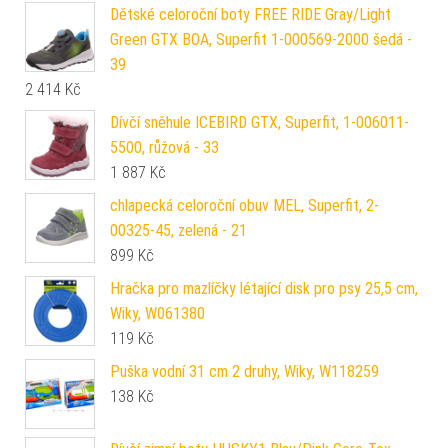
Dětské celoroční boty FREE RIDE Gray/Light
Green GTX BOA, Superfit 1-000569-2000 šedá -
39
2 414
Kč
Dívčí sněhule ICEBIRD GTX, Superfit, 1-006011-
5500, růžová - 33
1 887
Kč
chlapecká celoroční obuv MEL, Superfit, 2-
00325-45, zelená - 21
899
Kč
Hračka pro mazlíčky létající disk pro psy 25,5 cm,
Wiky, W061380
119
Kč
Puška vodní 31 cm 2 druhy, Wiky, W118259
138
Kč