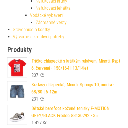
Nafukovací kruhy
Nafukovací lehátka
Vodácké vybavení
Záchranné vesty
Stavebnice a kostky
Výtvarné a kreativní potřeby
Produkty
Tričko chlapecké s krátkým rukávem, Minoti, Rspt
6, červená - 158/164 | 13/14let
207
Kč
Kraťasy chlapecké, Minoti, Springs 10, modrá -
68/80 | 6-12m
231
Kč
Dětské barefoot kožené tenisky F-MOTION
GREY/BLACK Froddo G3130292 - 35
1 427
Kč