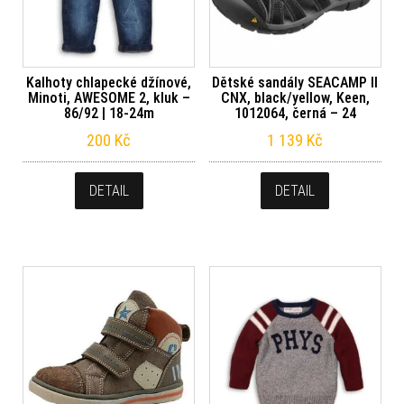
Kalhoty chlapecké džínové,
Dětské sandály SEACAMP II
Minoti, AWESOME 2, kluk –
CNX, black/yellow, Keen,
86/92 | 18-24m
1012064, černá – 24
200
Kč
1 139
Kč
DETAIL
DETAIL