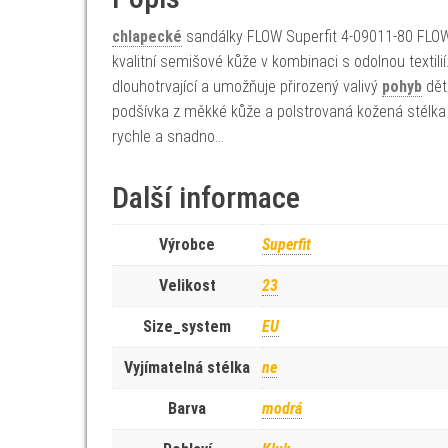
chlapecké
sandálky FLOW Superfit 4-09011-80 FLOW 
kvalitní semišové kůže v kombinaci s odolnou textilií
dlouhotrvající a umožňuje přirozený valivý
pohyb
děts
podšívka z měkké kůže a polstrovaná kožená stélka z
rychle a snadno…
Další informace
Výrobce
Superfit
Velikost
23
Size_system
EU
Vyjímatelná stélka
ne
Barva
modrá