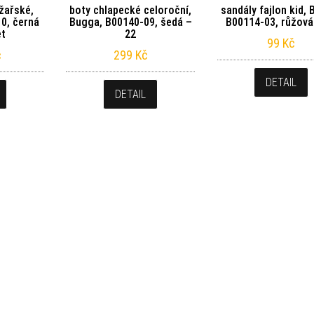
yžařské,
boty chlapecké celoroční,
sandály fajlon kid, 
10, černá
Bugga, B00140-09, šedá –
B00114-03, růžová
et
22
99
Kč
č
299
Kč
DETAIL
DETAIL