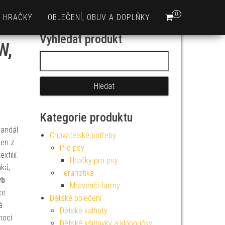
0
HRAČKY
OBLEČENÍ, OBUV A DOPLŇKY
Vyhledat produkt
W,
Vyhledávání
Kategorie produktu
sandál
Chovatelské potřeby
ben z
Pro psy
tilií.
Hračky pro psy
hká,
Teraristika
yb
Mravenčí farmy
ce
Dětské oblečení
á
Dětské kalhoty
mocí
Dětské kšiltovky a kloboučky