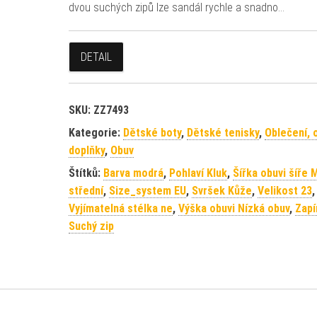
dvou suchých zipů lze sandál rychle a snadno…
DETAIL
SKU:
ZZ7493
Kategorie:
Dětské boty
,
Dětské tenisky
,
Oblečení, 
doplňky
,
Obuv
Štítků:
Barva modrá
,
Pohlaví Kluk
,
Šířka obuvi šíře M
střední
,
Size_system EU
,
Svršek Kůže
,
Velikost 23
,
Vyjímatelná stélka ne
,
Výška obuvi Nízká obuv
,
Zapí
Suchý zip