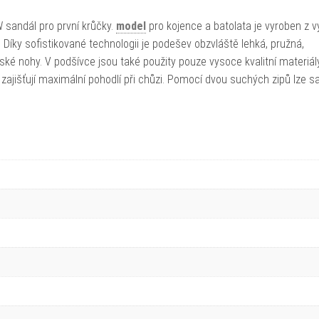
sandál pro první krůčky.
model
pro kojence a batolata je vyroben z 
. Díky sofistikované technologii je podešev obzvláště lehká, pružná,
ké nohy. V podšívce jsou také použity pouze vysoce kvalitní materiál
ajišťují maximální pohodlí při chůzi. Pomocí dvou suchých zipů lze s