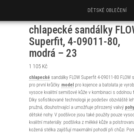
DĚTSKÉ OBLEČENÍ
chlapecké sandálky FLO
Superfit, 4-09011-80,
modrá – 23
1 105
Kč
chlapecké
sandálky FLOW Superfit 4-09011-80 FLOW 
pro první krůčky.
model
pro kojence a batolata je vyro
vysoce kvalitní semišové kůže v kombinaci s odolnou tex
Díky sofistikované technologii je podešev obzvláště le
pružná, dlouhotrvající a umožňuje přirozený valivý
poh
dětské nohy. V podšívce jsou také použity pouze vyso
kvalitní materiály: podšívka z měkké kůže a polstrovan
kožená stélka zajišťují maximální pohodlí při chůzi. Po