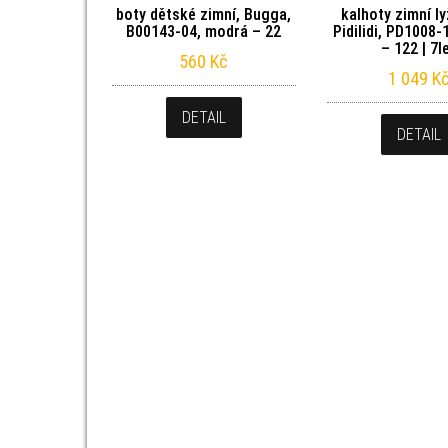
boty dětské zimní, Bugga,
kalhoty zimní l
B00143-04, modrá – 22
Pidilidi, PD1008-
– 122 | 7l
560
Kč
1 049
K
DETAIL
DETAIL