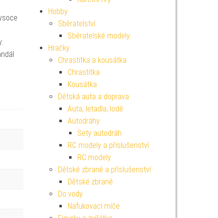
Hobby
vysoce
Sběratelství
Sběratelské modely
y:
Hračky
andál
Chrastítka a kousátka
Chrastítka
Kousátka
Dětská auta a doprava
Auta, letadla, lodě
Autodráhy
Sety autodráh
RC modely a příslušenství
RC modely
Dětské zbraně a příslušenství
Dětské zbraně
Do vody
Nafukovací míče