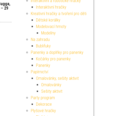
Interaktivní a robotické hračky
Bugga,
Interaktivní hračky
 – 29
Kreativní hračky a tvoření pro děti
Dětské korálky
Modelovací hmoty
Modelíny
Na zahradu
Bublifuky
Panenky a doplňky pro panenky
Kočárky pro panenky
Panenky
Papírnictví
Omalovánky, sešity aktivit
Omalovánky
Sešity aktivit
Party program
Dekorace
Plyšové hračky