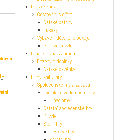
Dětské zboží
Cestování s dětmi
Dětské batohy
Fusaky
Vybavení dětského pokoje
Pěnové puzzle
Dílna, stavba, zahrada
obuv a
Bazény a doplňky
Dětské bazénky
 -
Filmy, knihy, hry
Společenské hry a zábava
nání
Logické a vědomostní hry
Hlavolamy
Ostatní společenské hry
Puzzle
Stolní hry
Deskové hry
Karetní hry