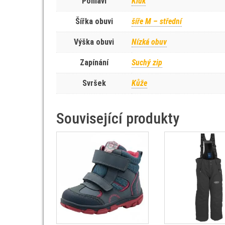
Pohlaví
Kluk
Šířka obuvi
šíře M – střední
Výška obuvi
Nízká obuv
Zapínání
Suchý zip
Svršek
Kůže
Související produkty