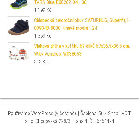
TARA Blue B00202-04 - 38
1 199
Kč
Chlapecká celoroční obuv SATURNUS, Superfit,1-
009348-8000, tmavě modrá - 24
1 369
Kč
Vlaková dráha v kufříku 69 dílků 67x36,5x36,5 cm,
Wiky Vehicles, W038653
313
Kč
Používáme WordPress (v češtině).
|
Šablona: Bulk Shop
| ACIT
s.r.o. Chodovská 228/3 Praha 4 IČ: 26454424