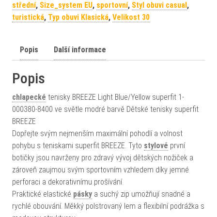
střední
,
Size_system EU
,
sportovní
,
Styl obuvi casual
,
turistická
,
Typ obuvi Klasická
,
Velikost 30
Popis
Další informace
Popis
chlapecké
tenisky BREEZE Light Blue/Yellow superfit 1-
000380-8400 ve světle modré barvě Dětské tenisky superfit
BREEZE
Dopřejte svým nejmenším maximální pohodlí a volnost
pohybu s teniskami superfit BREEZE. Tyto
stylové
první
botičky jsou navrženy pro zdravý vývoj dětských nožiček a
zároveň zaujmou svým sportovním vzhledem díky jemné
perforaci a dekorativnímu prošívání.
Praktické elastické
pásky
a suchý zip umožňují snadné a
rychlé obouvání. Měkký polstrovaný lem a flexibilní podrážka s