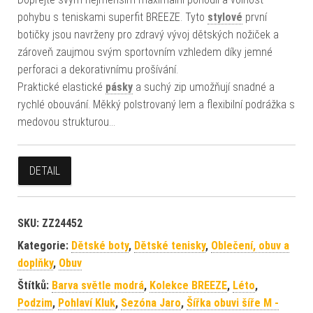
pohybu s teniskami superfit BREEZE. Tyto
stylové
první
botičky jsou navrženy pro zdravý vývoj dětských nožiček a
zároveň zaujmou svým sportovním vzhledem díky jemné
perforaci a dekorativnímu prošívání.
Praktické elastické
pásky
a suchý zip umožňují snadné a
rychlé obouvání. Měkký polstrovaný lem a flexibilní podrážka s
medovou strukturou…
DETAIL
SKU:
ZZ24452
Kategorie:
Dětské boty
,
Dětské tenisky
,
Oblečení, obuv a
doplňky
,
Obuv
Štítků:
Barva světle modrá
,
Kolekce BREEZE
,
Léto
,
Podzim
,
Pohlaví Kluk
,
Sezóna Jaro
,
Šířka obuvi šíře M -