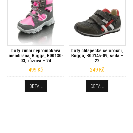
boty zimní nepromokavá
boty chlapecké celoroční,
membrána, Bugga, B00130-
Bugga, B00145-09, šedá –
03, růžová – 24
22
499
Kč
249
Kč
DETAIL
DETAIL