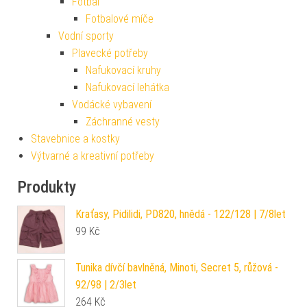
Fotbal
Fotbalové míče
Vodní sporty
Plavecké potřeby
Nafukovací kruhy
Nafukovací lehátka
Vodácké vybavení
Záchranné vesty
Stavebnice a kostky
Výtvarné a kreativní potřeby
Produkty
Kraťasy, Pidilidi, PD820, hnědá - 122/128 | 7/8let
99
Kč
Tunika dívčí bavlněná, Minoti, Secret 5, růžová -
92/98 | 2/3let
264
Kč