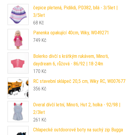
čepice pletená, Pidilidi, PD382, bílá - 3/5let |
3/5let
68
Kč
Panenka opakující 40cm, Wiky, W049271
749
Kč
Bolerko dívčí s krátkým rukávem, Minoti,
daydream 6, růžová - 86/92 | 18-24m
170
Kč
RC stavební sklápeč 20,5 cm, Wiky RC, W007677
356
Kč
Overal dívčí letní, Minoti, Hut 2, holka - 92/98 |
2/3let
261
Kč
Chlapecké outdoorové boty na suchý zip Bugga