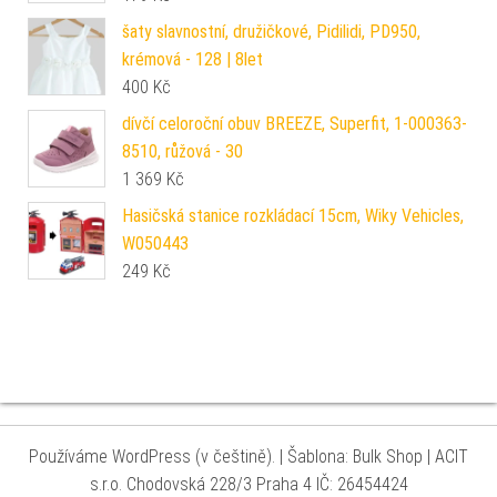
šaty slavnostní, družičkové, Pidilidi, PD950,
krémová - 128 | 8let
400
Kč
dívčí celoroční obuv BREEZE, Superfit, 1-000363-
8510, růžová - 30
1 369
Kč
Hasičská stanice rozkládací 15cm, Wiky Vehicles,
W050443
249
Kč
Používáme WordPress (v češtině).
|
Šablona: Bulk Shop
| ACIT
s.r.o. Chodovská 228/3 Praha 4 IČ: 26454424