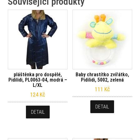
Související produkty
pláštěnka pro dospělé,
Baby chrastítko zvířátko,
Pidilidi, PL0063-04, modrá –
Pidilidi, 5002, zelená
L/XL
111
Kč
124
Kč
DETAIL
DETAIL