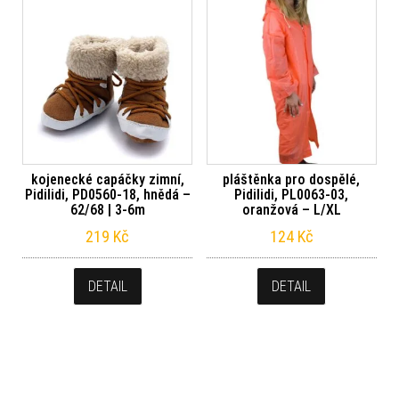
kojenecké capáčky zimní,
pláštěnka pro dospělé,
Pidilidi, PD0560-18, hnědá –
Pidilidi, PL0063-03,
62/68 | 3-6m
oranžová – L/XL
219
Kč
124
Kč
DETAIL
DETAIL