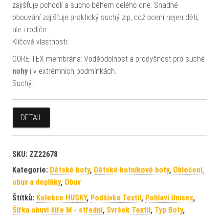
zajišťuje pohodlí a sucho během celého dne. Snadné
obouvání zajišťuje praktický suchý zip, což ocení nejen děti,
ale i rodiče.
Klíčové vlastnosti:
GORE-TEX membrána: Voděodolnost a prodyšnost pro suché
nohy
i v extrémních podmínkách.
Suchý…
DETAIL
SKU:
ZZ22678
Kategorie:
Dětské boty
,
Dětské kotníkové boty
,
Oblečení,
obuv a doplňky
,
Obuv
Štítků:
Kolekce HUSKY
,
Podšívka Textil
,
Pohlaví Unisex
,
Šířka obuvi šíře M - střední
,
Svršek Textil
,
Typ Boty
,