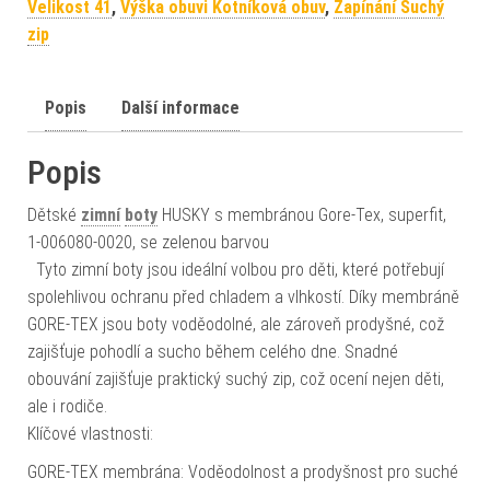
Velikost 41
,
Výška obuvi Kotníková obuv
,
Zapínání Suchý
zip
Popis
Další informace
Popis
Dětské
zimní
boty
HUSKY s membránou Gore-Tex, superfit,
1-006080-0020, se zelenou barvou
Tyto zimní boty jsou ideální volbou pro děti, které potřebují
spolehlivou ochranu před chladem a vlhkostí. Díky membráně
GORE-TEX jsou boty voděodolné, ale zároveň prodyšné, což
zajišťuje pohodlí a sucho během celého dne. Snadné
obouvání zajišťuje praktický suchý zip, což ocení nejen děti,
ale i rodiče.
Klíčové vlastnosti:
GORE-TEX membrána: Voděodolnost a prodyšnost pro suché