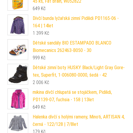
45 ks, Fat Brain, W052822
649
Kč
Dívčí bunda lyžařská zimní Pidilidi PD1165-06 -
164 | 14let
1 399
Kč
Dětské sandály BIO ESTAMPADO BLANCO
Biomecanics 262463-B050 - 30
999
Kč
Dětské zimní boty HUSKY Black/Light Gray Gore-
tex, Superfit, 1-006080-0000, šedá - 42
2 006
Kč
mikina dívčí chlupatá se stojáčkem, Pidilidi,
PD1139-07, fuchsia - 158 | 13let
649
Kč
Halenka dívčí s holými rameny, Minoti, ARTISAN 4,
černá - 122/128 | 7/8let
179
Kč