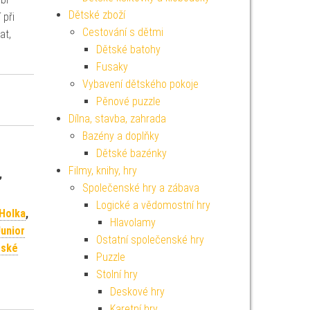
Dětské zboží
 při
Cestování s dětmi
at,
Dětské batohy
Fusaky
Vybavení dětského pokoje
Pěnové puzzle
Dílna, stavba, zahrada
Bazény a doplňky
Dětské bazénky
Filmy, knihy, hry
,
Společenské hry a zábava
Logické a vědomostní hry
 Holka
,
Hlavolamy
unior
Ostatní společenské hry
tské
Puzzle
Stolní hry
Deskové hry
Karetní hry