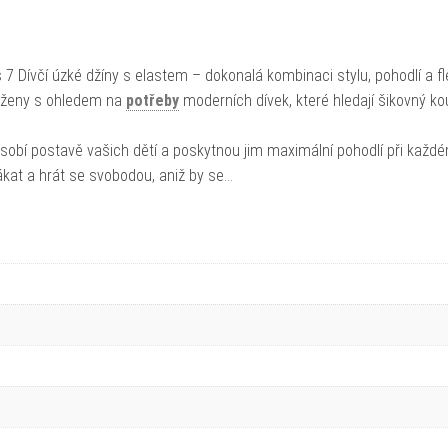
7 Dívčí úzké džíny s elastem – dokonalá kombinaci stylu, pohodlí a flex
vrženy s ohledem na
potřeby
moderních dívek, které hledají šikovný k
ůsobí postavě vašich dětí a poskytnou jim maximální pohodlí při každ
kat a hrát se svobodou, aniž by se…