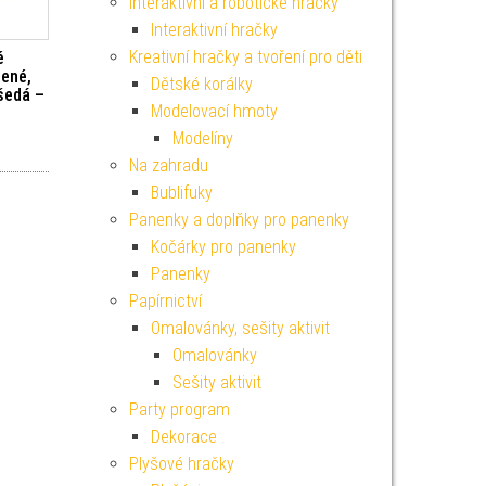
Interaktivní a robotické hračky
Interaktivní hračky
Kreativní hračky a tvoření pro děti
é
lené,
Dětské korálky
šedá –
Modelovací hmoty
Modelíny
Na zahradu
Bublifuky
Panenky a doplňky pro panenky
Kočárky pro panenky
Panenky
Papírnictví
Omalovánky, sešity aktivit
Omalovánky
Sešity aktivit
Party program
Dekorace
Plyšové hračky