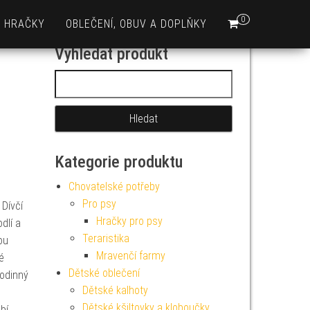
0
HRAČKY
OBLEČENÍ, OBUV A DOPLŇKY
Vyhledat produkt
Vyhledávání
Kategorie produktu
Chovatelské potřeby
Pro psy
 Dívčí
Hračky pro psy
dlí a
Teraristika
ou
Mravenčí farmy
é
Dětské oblečení
rodinný
Dětské kalhoty
Dětské kšiltovky a kloboučky
bí