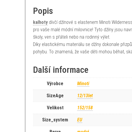
Popis
kalhoty
dívčí džínové s elastenem Minoti Wilderness 
pro vaše malé módní milovnice! Tyto džíny jsou na
školy, ven s přáteli nebo na rodinný výlet.
Díky elastickému materiálu se džíny dokonale přizp
pohybu. To znamená, že vaše děti mohou běhat, ská
Další informace
Výrobce
Minoti
SizeAge
12/13let
Velikost
152/158
Size_system
EU
Barva
modrá