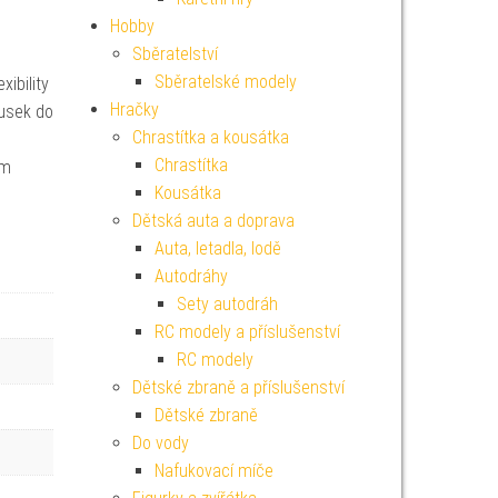
Hobby
Sběratelství
Sběratelské modely
ibility
Hračky
ousek do
Chrastítka a kousátka
Chrastítka
ém
Kousátka
Dětská auta a doprava
Auta, letadla, lodě
Autodráhy
Sety autodráh
RC modely a příslušenství
RC modely
Dětské zbraně a příslušenství
Dětské zbraně
Do vody
Nafukovací míče