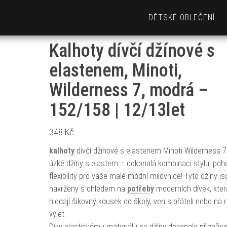
DĚTSKÉ OBLEČENÍ
Kalhoty dívčí džínové s
elastenem, Minoti,
Wilderness 7, modrá –
152/158 | 12/13let
348
Kč
kalhoty
dívčí džínové s elastenem Minoti Wilderness 7
úzké džíny s elastem – dokonalá kombinaci stylu, poho
flexibility pro vaše malé módní milovnice! Tyto džíny js
navrženy s ohledem na
potřeby
moderních dívek, kter
hledají šikovný kousek do školy, ven s přáteli nebo na 
výlet.
Díky elastickému materiálu se džíny dokonale přizpůso