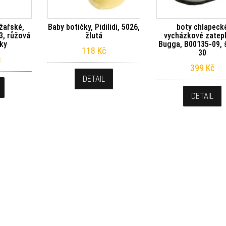
yžařské,
Baby botičky, Pidilidi, 5026,
boty chlapeck
03, růžová
žlutá
vycházkové zatep
oky
Bugga, B00135-09, 
118
Kč
30
č
399
Kč
DETAIL
DETAIL