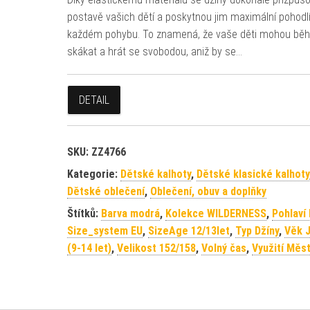
postavě vašich dětí a poskytnou jim maximální pohodlí
každém pohybu. To znamená, že vaše děti mohou běh
skákat a hrát se svobodou, aniž by se…
DETAIL
SKU:
ZZ4766
Kategorie:
Dětské kalhoty
,
Dětské klasické kalhoty
Dětské oblečení
,
Oblečení, obuv a doplňky
Štítků:
Barva modrá
,
Kolekce WILDERNESS
,
Pohlaví
Size_system EU
,
SizeAge 12/13let
,
Typ Džíny
,
Věk J
(9-14 let)
,
Velikost 152/158
,
Volný čas
,
Využití Měs