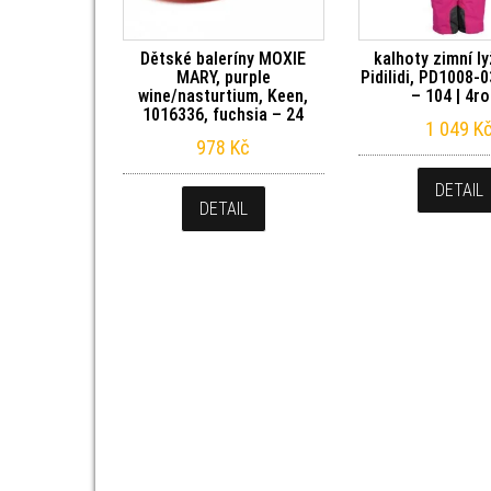
Dětské baleríny MOXIE
kalhoty zimní l
MARY, purple
Pidilidi, PD1008-
wine/nasturtium, Keen,
– 104 | 4r
1016336, fuchsia – 24
1 049
K
978
Kč
DETAIL
DETAIL