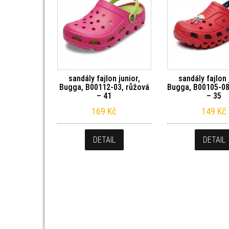
sandály fajlon junior,
sandály fajlon 
Bugga, B00112-03, růžová
Bugga, B00105-08
– 41
– 35
169
Kč
149
Kč
DETAIL
DETAIL