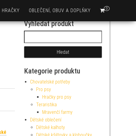
0
HRAČKY
OBLEČENÍ, OBUV A DOPLŇKY
Vyhledat produkt
Vyhledávání
Kategorie produktu
Chovatelské potřeby
Pro psy
Hračky pro psy
Teraristika
Mravenčí farmy
Dětské oblečení
Dětské kalhoty
ské
Dětské kšiltovky a kloboučky