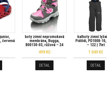
junior,
boty zimní nepromokavá
kalhoty zimní lyža
, červená
membrána, Bugga,
Pidilidi, PD1008-10,
B00130-03, růžová – 24
– 122 | 7let
499
Kč
1 049
Kč
DETAIL
DETAIL