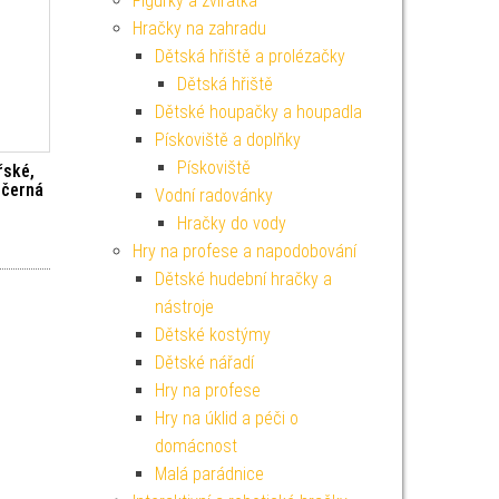
Figurky a zvířátka
Hračky na zahradu
Dětská hřiště a prolézačky
Dětská hřiště
Dětské houpačky a houpadla
Pískoviště a doplňky
Pískoviště
řské,
 černá
Vodní radovánky
Hračky do vody
Hry na profese a napodobování
Dětské hudební hračky a
nástroje
Dětské kostýmy
Dětské nářadí
Hry na profese
Hry na úklid a péči o
domácnost
Malá parádnice