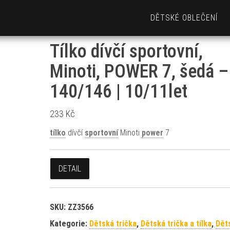
DĚTSKÉ OBLEČENÍ
Tílko dívčí sportovní,
Minoti, POWER 7, šedá –
140/146 | 10/11let
233
Kč
tílko
dívčí
sportovní
Minoti
power
7
DETAIL
SKU:
ZZ3566
Kategorie:
Dětská trička
,
Dětská trička a tílka
,
Dět