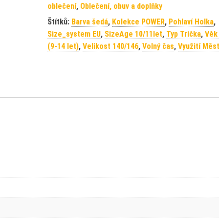
oblečení
,
Oblečení, obuv a doplňky
Štítků:
Barva šedá
,
Kolekce POWER
,
Pohlaví Holka
,
Size_system EU
,
SizeAge 10/11let
,
Typ Trička
,
Věk
(9-14 let)
,
Velikost 140/146
,
Volný čas
,
Využití Měs