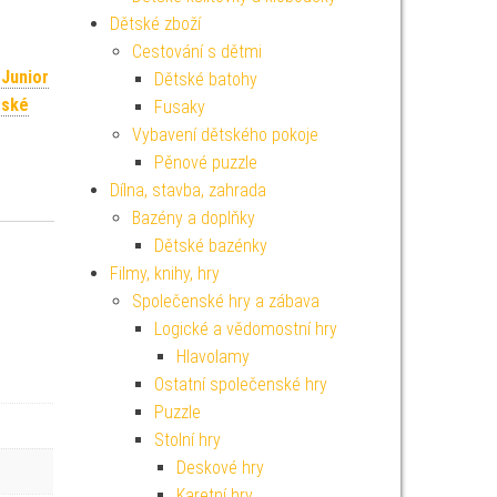
Dětské zboží
Cestování s dětmi
 Junior
Dětské batohy
tské
Fusaky
Vybavení dětského pokoje
Pěnové puzzle
Dílna, stavba, zahrada
Bazény a doplňky
Dětské bazénky
Filmy, knihy, hry
Společenské hry a zábava
Logické a vědomostní hry
Hlavolamy
Ostatní společenské hry
Puzzle
Stolní hry
Deskové hry
Karetní hry