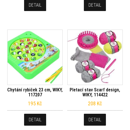
DETAIL
DETAIL
Chytání rybiček 23 cm, WIKY,
Pletací stav Scarf design,
117207
WIKY, 114422
195
Kč
208
Kč
DETAIL
DETAIL