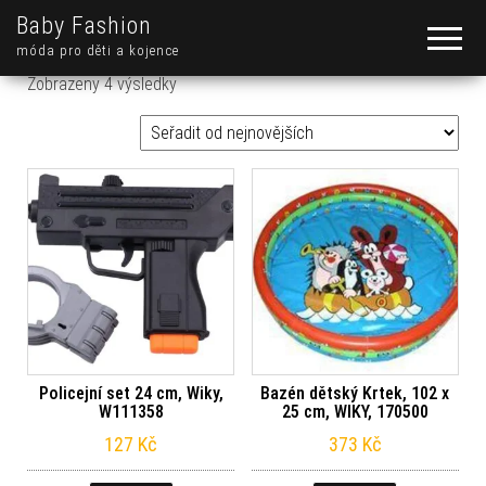
Baby Fashion
móda pro děti a kojence
Seřazeno od nejnovějších
Zobrazeny 4 výsledky
Policejní set 24 cm, Wiky,
Bazén dětský Krtek, 102 x
W111358
25 cm, WIKY, 170500
127
Kč
373
Kč