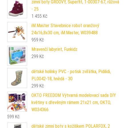
zimní boty GROOVY, Superfit, 1-00307-67, růžová
- 25
1 455
Kč
iM.Master Stavebnice robot oranžový
24x16,8x30 cm, iM.Master, W039488
959
Kč
Mravenčí labyrint, Funkidz
299
Kč
dětské holínky PVC - potisk zvířátka, Pidilidi,
PL0042-18, hnědá - 30
299
Kč
OKTO FREEDOM Výtvarná modelovací sada DIY
květiny s dřevěným rámem 21x21 cm, OKTO,
W034366
599
Kč
dětské zimní boty s kožíškem POLARFOX, 2