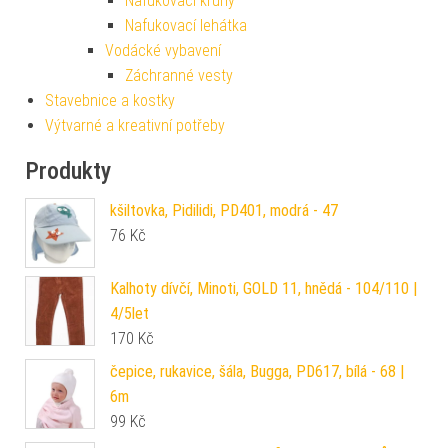
Nafukovací kruhy
Nafukovací lehátka
Vodácké vybavení
Záchranné vesty
Stavebnice a kostky
Výtvarné a kreativní potřeby
Produkty
kšiltovka, Pidilidi, PD401, modrá - 47
76
Kč
Kalhoty dívčí, Minoti, GOLD 11, hnědá - 104/110 |
4/5let
170
Kč
čepice, rukavice, šála, Bugga, PD617, bílá - 68 |
6m
99
Kč