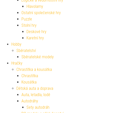
Logické a vědomostní hry
Hlavolamy
Ostatní společenské hry
Puzzle
Stolní hry
Deskové hry
Karetní hry
Hobby
Sběratelství
Sběratelské modely
Hračky
Chrastítka a kousátka
Chrastítka
Kousátka
Dětská auta a doprava
Auta, letadla, lodě
Autodráhy
Sety autodráh