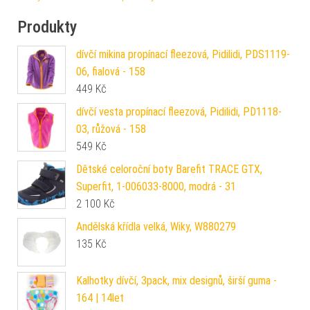
Produkty
dívčí mikina propínací fleezová, Pidilidi, PDS1119-
06, fialová - 158
449
Kč
dívčí vesta propínací fleezová, Pidilidi, PD1118-
03, růžová - 158
549
Kč
Dětské celoroční boty Barefit TRACE GTX,
Superfit, 1-006033-8000, modrá - 31
2 100
Kč
Andělská křídla velká, Wiky, W880279
135
Kč
Kalhotky dívčí, 3pack, mix designů, širší guma -
164 | 14let