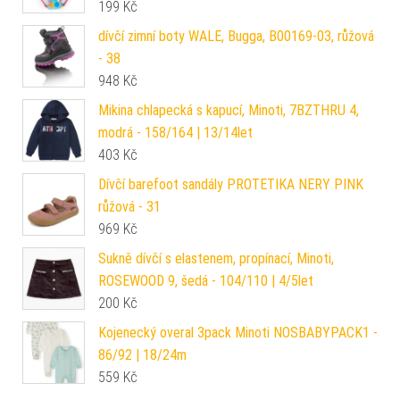
199
Kč
dívčí zimní boty WALE, Bugga, B00169-03, růžová
- 38
948
Kč
Mikina chlapecká s kapucí, Minoti, 7BZTHRU 4,
modrá - 158/164 | 13/14let
403
Kč
Dívčí barefoot sandály PROTETIKA NERY PINK
růžová - 31
969
Kč
Sukně dívčí s elastenem, propínací, Minoti,
ROSEWOOD 9, šedá - 104/110 | 4/5let
200
Kč
Kojenecký overal 3pack Minoti NOSBABYPACK1 -
86/92 | 18/24m
559
Kč