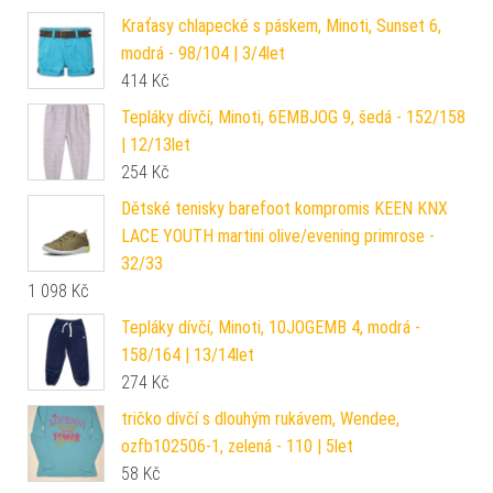
Kraťasy chlapecké s páskem, Minoti, Sunset 6,
modrá - 98/104 | 3/4let
414
Kč
Tepláky dívčí, Minoti, 6EMBJOG 9, šedá - 152/158
| 12/13let
254
Kč
Dětské tenisky barefoot kompromis KEEN KNX
LACE YOUTH martini olive/evening primrose -
32/33
1 098
Kč
Tepláky dívčí, Minoti, 10JOGEMB 4, modrá -
158/164 | 13/14let
274
Kč
tričko dívčí s dlouhým rukávem, Wendee,
ozfb102506-1, zelená - 110 | 5let
58
Kč