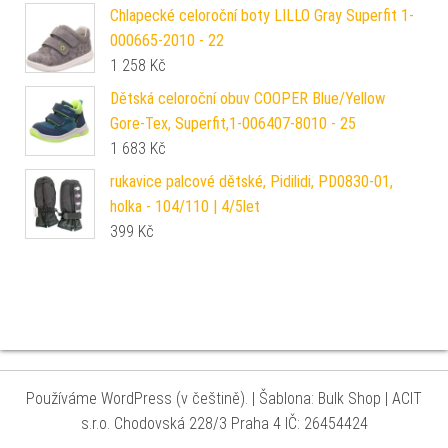
Chlapecké celoroční boty LILLO Gray Superfit 1-
000665-2010 - 22
1 258
Kč
Dětská celoroční obuv COOPER Blue/Yellow
Gore-Tex, Superfit,1-006407-8010 - 25
1 683
Kč
rukavice palcové dětské, Pidilidi, PD0830-01,
holka - 104/110 | 4/5let
399
Kč
Používáme WordPress (v češtině).
|
Šablona: Bulk Shop
| ACIT
s.r.o. Chodovská 228/3 Praha 4 IČ: 26454424