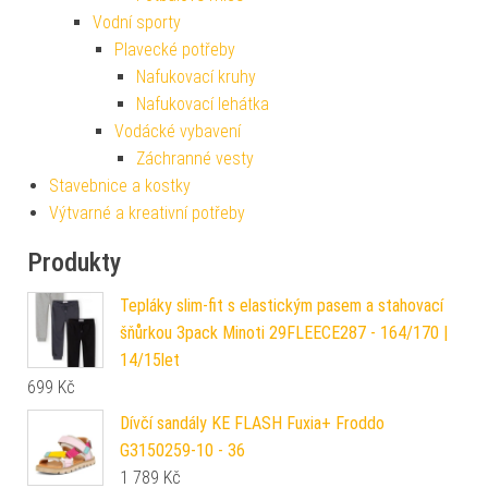
Vodní sporty
Plavecké potřeby
Nafukovací kruhy
Nafukovací lehátka
Vodácké vybavení
Záchranné vesty
Stavebnice a kostky
Výtvarné a kreativní potřeby
Produkty
Tepláky slim-fit s elastickým pasem a stahovací
šňůrkou 3pack Minoti 29FLEECE287 - 164/170 |
14/15let
699
Kč
Dívčí sandály KE FLASH Fuxia+ Froddo
G3150259-10 - 36
1 789
Kč