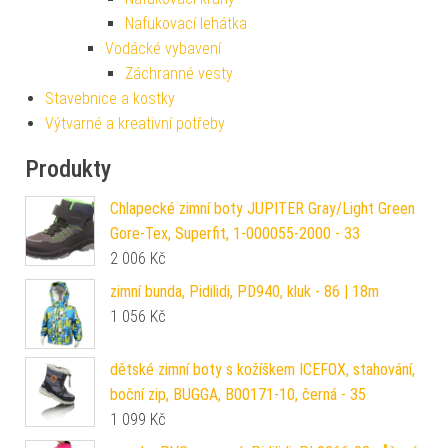
Nafukovací lehátka
Vodácké vybavení
Záchranné vesty
Stavebnice a kostky
Výtvarné a kreativní potřeby
Produkty
Chlapecké zimní boty JUPITER Gray/Light Green
Gore-Tex, Superfit, 1-000055-2000 - 33
2 006
Kč
zimní bunda, Pidilidi, PD940, kluk - 86 | 18m
1 056
Kč
dětské zimní boty s kožíškem ICEFOX, stahování,
boční zip, BUGGA, B00171-10, černá - 35
1 099
Kč