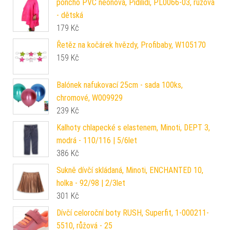
poncho PVC neonová, Pidilidi, PL0066-03, růžová
- dětská
179
Kč
Řetěz na kočárek hvězdy, Profibaby, W105170
159
Kč
Balónek nafukovací 25cm - sada 100ks,
chromové, W009929
239
Kč
Kalhoty chlapecké s elastenem, Minoti, DEPT 3,
modrá - 110/116 | 5/6let
386
Kč
Sukně dívčí skládaná, Minoti, ENCHANTED 10,
holka - 92/98 | 2/3let
301
Kč
Dívčí celoroční boty RUSH, Superfit, 1-000211-
5510, růžová - 25