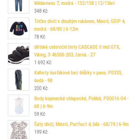
Wilderness 7, modrá - 152/158 | 12/13let
348
Kč
Tričko dívčí s dlouhým rukávem, Minoti, GDIP 4,
modrá - 68/80 | 6-12m
78
Kč
dětské celoroční boty CASCADE II mid GTX,
Viking, 3-46500-203, černá - 27
1 692
Kč
Kalhoty šusťákové bez šňůrky v pase, PD335,
šedá - 98
200
Kč
Body kojenecké chlapecké, Pidilidi, PD0016-04 -
68 | 6-9m
59
Kč
Šaty dívčí, Minoti, Purrfect 4, bílá - 68/74 | 6-9m
199
Kč