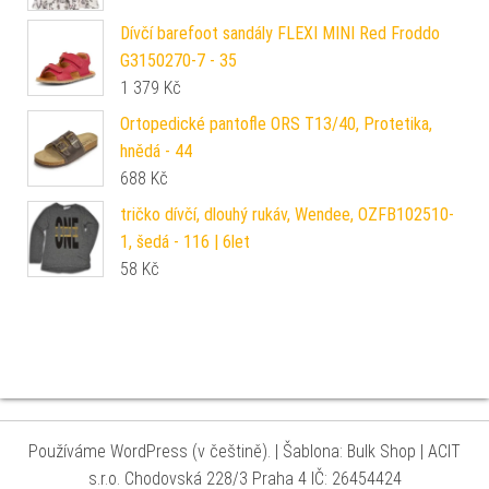
Dívčí barefoot sandály FLEXI MINI Red Froddo
G3150270-7 - 35
1 379
Kč
Ortopedické pantofle ORS T13/40, Protetika,
hnědá - 44
688
Kč
tričko dívčí, dlouhý rukáv, Wendee, OZFB102510-
1, šedá - 116 | 6let
58
Kč
Používáme WordPress (v češtině).
|
Šablona: Bulk Shop
| ACIT
s.r.o. Chodovská 228/3 Praha 4 IČ: 26454424