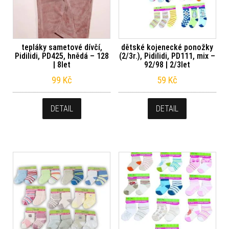
tepláky sametové dívčí,
dětské kojenecké ponožky
Pidilidi, PD425, hnědá – 128
(2/3r.), Pidilidi, PD111, mix –
| 8let
92/98 | 2/3let
99
Kč
59
Kč
DETAIL
DETAIL