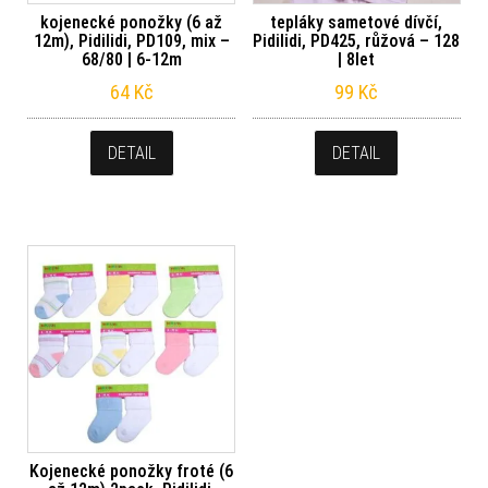
kojenecké ponožky (6 až
tepláky sametové dívčí,
12m), Pidilidi, PD109, mix –
Pidilidi, PD425, růžová – 128
68/80 | 6-12m
| 8let
64
Kč
99
Kč
DETAIL
DETAIL
Kojenecké ponožky froté (6