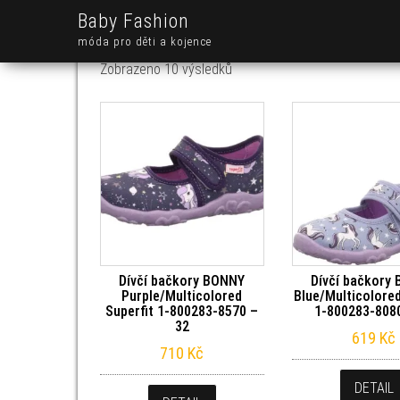
Baby Fashion
móda pro děti a kojence
Seřazeno od nejnovějších
Zobrazeno 10 výsledků
Dívčí bačkory BONNY
Dívčí bačkory
Purple/Multicolored
Blue/Multicolored
Superfit 1-800283-8570 –
1-800283-808
32
619
Kč
710
Kč
DETAIL