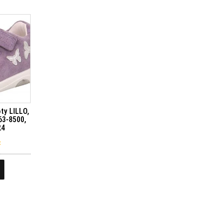
oty LILLO,
63-8500,
24
č