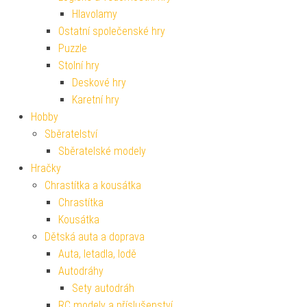
Hlavolamy
Ostatní společenské hry
Puzzle
Stolní hry
Deskové hry
Karetní hry
Hobby
Sběratelství
Sběratelské modely
Hračky
Chrastítka a kousátka
Chrastítka
Kousátka
Dětská auta a doprava
Auta, letadla, lodě
Autodráhy
Sety autodráh
RC modely a příslušenství