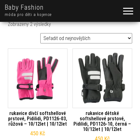
Baby Fashion
móda pro děti a kojence
Seřazeno od nejnovějších
Zobrazeny 2 výsledky
rukavice dívčí softshellové
rukavice dětské
prstové, Pidilidi, PD1126-03,
softshellové prstové,
růžová – 10/12let | 10/12let
Pidilidi, PD1126-10, černá –
10/12let | 10/12let
450
Kč
450
Kč