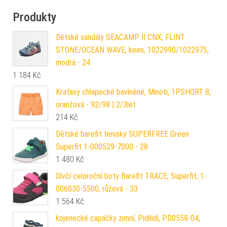
Produkty
Dětské sandály SEACAMP II CNX, FLINT
STONE/OCEAN WAVE, keen, 1022990/1022975,
modrá - 24
1 184
Kč
Kraťasy chlapecké bavlněné, Minoti, 1PSHORT 8,
oranžová - 92/98 | 2/3let
214
Kč
Dětské barefit tenisky SUPERFREE Green
Superfit 1-000529-7000 - 28
1 480
Kč
Dívčí celoroční boty Barefit TRACE, Superfit, 1-
006030-5500, růžová - 33
1 564
Kč
kojenecké capáčky zimní, Pidilidi, PD0558-04,