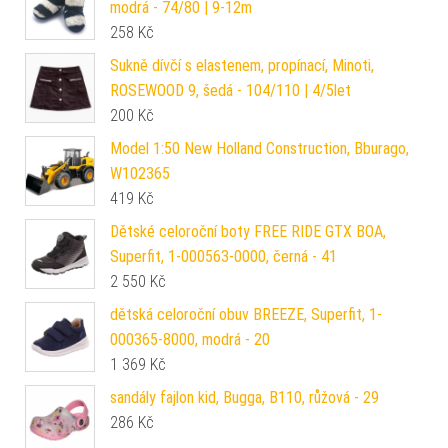
modrá - 74/80 | 9-12m
258
Kč
Sukně dívčí s elastenem, propínací, Minoti,
ROSEWOOD 9, šedá - 104/110 | 4/5let
200
Kč
Model 1:50 New Holland Construction, Bburago,
W102365
419
Kč
Dětské celoroční boty FREE RIDE GTX BOA,
Superfit, 1-000563-0000, černá - 41
2 550
Kč
dětská celoroční obuv BREEZE, Superfit, 1-
000365-8000, modrá - 20
1 369
Kč
sandály fajlon kid, Bugga, B110, růžová - 29
286
Kč