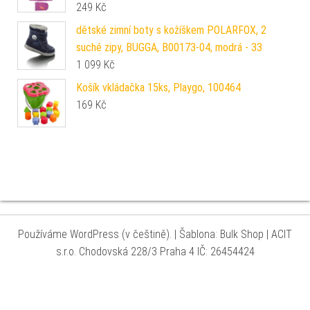
249
Kč
dětské zimní boty s kožíškem POLARFOX, 2
suché zipy, BUGGA, B00173-04, modrá - 33
1 099
Kč
Košík vkládačka 15ks, Playgo, 100464
169
Kč
Používáme WordPress (v češtině).
|
Šablona: Bulk Shop
| ACIT
s.r.o. Chodovská 228/3 Praha 4 IČ: 26454424