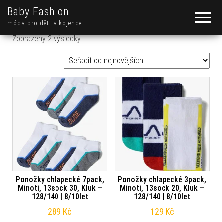
Baby Fashion
móda pro děti a kojence
Seřazeno od nejnovějších
Zobrazeny 2 výsledky
Ponožky chlapecké 7pack,
Ponožky chlapecké 3pack,
Minoti, 13sock 30, Kluk –
Minoti, 13sock 20, Kluk –
128/140 | 8/10let
128/140 | 8/10let
289
Kč
129
Kč