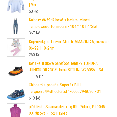
| 9m
50
Kč
Kalhoty dívčí džínové s laclem, Minoti,
Tumbleweed 10, modrá - 104/110 | 4/5let
367
Kč
Kojenecký set dívčí, Minoti, AMAZING 5, růžová -
86/92 | 18-24m
250
Kč
Dětské trailové barefoot tenisky TUNDRA
JUNIOR ORANGE Joma BFTUNJW2608V - 34
1 119
Kč
Chlapecké papuče Superfit BILL
Turquoise/Multicolored 1-000279-8080 - 31
619
Kč
pláštěnka Salamander + pytlík, Pidilidi, PL0045-
03, růžová - 152 | 12let