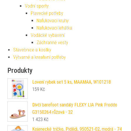
Vodní sporty
Plavecké potřeby
Nafukovací kruhy
Nafukovací lehátka
Vodácké vybavení
Záchranné vesty
Stavebnice a kostky
Výtvarné a kreativní potřeby
Produkty
Lovení rybek set 5 ks, MAAMAA, W101218
159
Kč
Dívčí barefoot sandály FLEXY LIA Pink Froddo
G3150264 růžová - 32
1 423
Kč
Kojenecké tričko, Pidilidi, 950521-02, modrá - 74