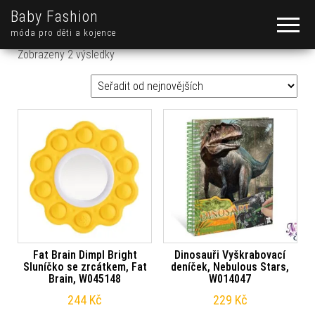
Baby Fashion
móda pro děti a kojence
Seřazeno od nejnovějších
Zobrazeny 2 výsledky
Fat Brain Dimpl Bright
Dinosauři Vyškrabovací
Sluníčko se zrcátkem, Fat
deníček, Nebulous Stars,
Brain, W045148
W014047
244
Kč
229
Kč