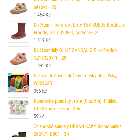
béžová - 26
1 464
Kč
Dívčí zimní barefoot boty TEX SUEDE Bordeaux,
Froddo, G3160238-1, červená - 29
1 819
Kč
Dívčí sandály OLLIE SANDAL G Pink Froddo
G2150207-1 - 28
1 399
Kč
Dětské drátové telefony - český obal, Wiky,
W009623
356
Kč
Kojenecké ponožky froté (0 až 6m), Pidilidi,
PD108, mix - 0-6m | 0-6m
59
Kč
Chlapecké sandály URBAN KAKY Biomecanics
262471-B801 - 34