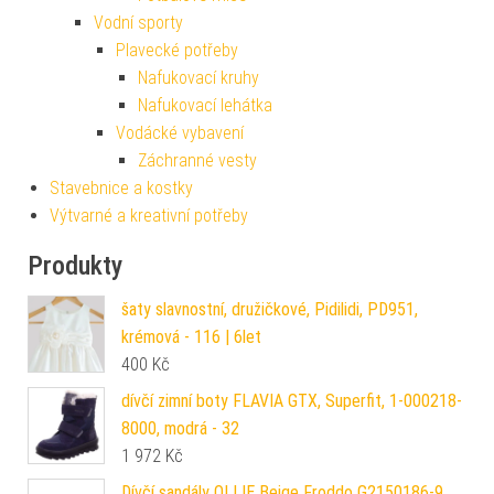
Vodní sporty
Plavecké potřeby
Nafukovací kruhy
Nafukovací lehátka
Vodácké vybavení
Záchranné vesty
Stavebnice a kostky
Výtvarné a kreativní potřeby
Produkty
šaty slavnostní, družičkové, Pidilidi, PD951,
krémová - 116 | 6let
400
Kč
dívčí zimní boty FLAVIA GTX, Superfit, 1-000218-
8000, modrá - 32
1 972
Kč
Dívčí sandály OLLIE Beige Froddo G2150186-9