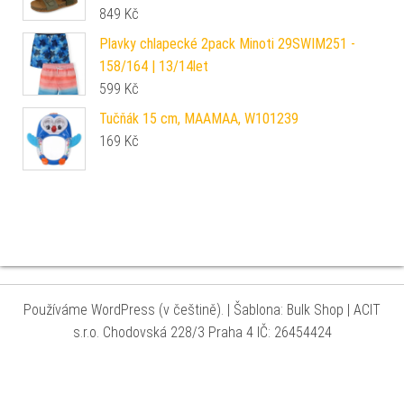
849
Kč
Plavky chlapecké 2pack Minoti 29SWIM251 -
158/164 | 13/14let
599
Kč
Tučňák 15 cm, MAAMAA, W101239
169
Kč
Používáme WordPress (v češtině).
|
Šablona: Bulk Shop
| ACIT
s.r.o. Chodovská 228/3 Praha 4 IČ: 26454424