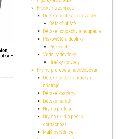
Figurky a zvířátka
Hračky na zahradu
Dětská hřiště a prolézačky
Dětská hřiště
Dětské houpačky a houpadla
Pískoviště a doplňky
Pískoviště
hion,
Vodní radovánky
holka –
Hračky do vody
Hry na profese a napodobování
Dětské hudební hračky a
nástroje
Dětské kostýmy
Dětské nářadí
Hry na profese
Hry na úklid a péči o
domácnost
Malá parádnice