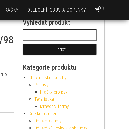
0
HRAČKY
OBLEČENÍ, OBUV A DOPLŇKY
Vyhledat produkt
Vyhledávání
2/98
Kategorie produktu
díle
Chovatelské potřeby
Pro psy
Hračky pro psy
Teraristika
Mravenčí farmy
Dětské oblečení
Dětské kalhoty
Dětské kšiltovky a kloboučky