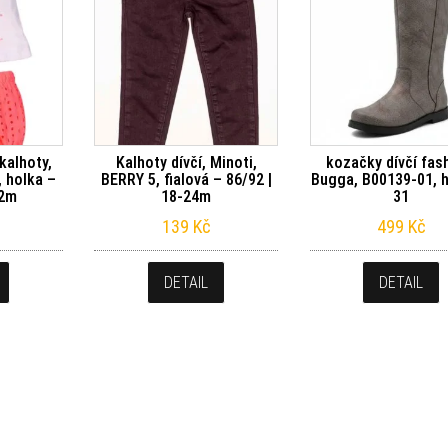
 kalhoty,
Kalhoty dívčí, Minoti,
kozačky dívčí fas
, holka –
BERRY 5, fialová – 86/92 |
Bugga, B00139-01, 
12m
18-24m
31
139
Kč
499
Kč
DETAIL
DETAIL