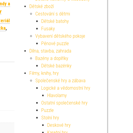
ndy a
Dětské zboží
y
Cestování s dětmi
eriál
Dětské batohy
čka
,
Fusaky
Vybavení dětského pokoje
Pěnové puzzle
Dílna, stavba, zahrada
Bazény a doplňky
Dětské bazénky
Filmy, knihy, hry
Společenské hry a zábava
Logické a vědomostní hry
Hlavolamy
Ostatní společenské hry
Puzzle
Stolní hry
Deskové hry
Karetní hry