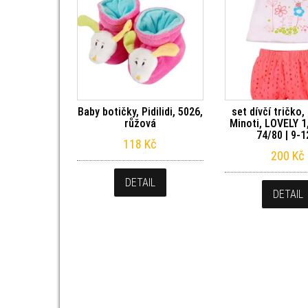
Baby botičky, Pidilidi, 5026,
set dívčí tričko,
růžová
Minoti, LOVELY 1
74/80 | 9-
118
Kč
200
Kč
DETAIL
DETAIL