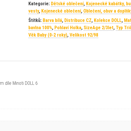
Kategorie:
Dětské oblečení
,
Kojenecké kabátky, bu
vesty
,
Kojenecké oblečení
,
Oblečení, obuv a doplňk
Štítků:
Barva bílá
,
Distribuce CZ
,
Kolekce DOLL
,
Mat
bavlna 100%
,
Pohlaví Holka
,
SizeAge 2/3let
,
Typ Tri
Věk Baby (0-2 roky)
,
Velikost 92/98
m díle Minoti DOLL 6