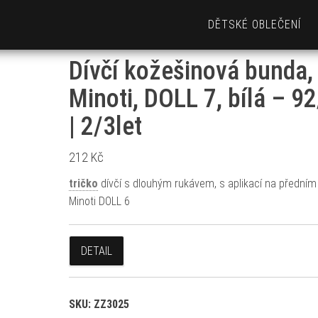
DĚTSKÉ OBLEČENÍ
Dívčí kožešinová bunda,
Minoti, DOLL 7, bílá – 9
| 2/3let
212
Kč
tričko
dívčí s dlouhým rukávem, s aplikací na předním 
Minoti DOLL 6
DETAIL
SKU:
ZZ3025