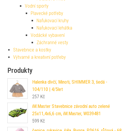
Vodní sporty
Plavecké potřeby
Nafukovací kruhy
Nafukovací lehátka
Vodácké vybavení
Záchranné vesty
Stavebnice a kostky
Výtvarné a kreativní potřeby
Produkty
Halenka dívčí, Minoti, SHIMMER 3, šedá -
104/110 | 4/5let
257
Kč
iM.Master Stavebnice závodní auto zelené
25x11,4x6,6 cm, iM.Master, W039481
599
Kč
čepice, rukavice, šála, Bugga, PD616, růžová - 68