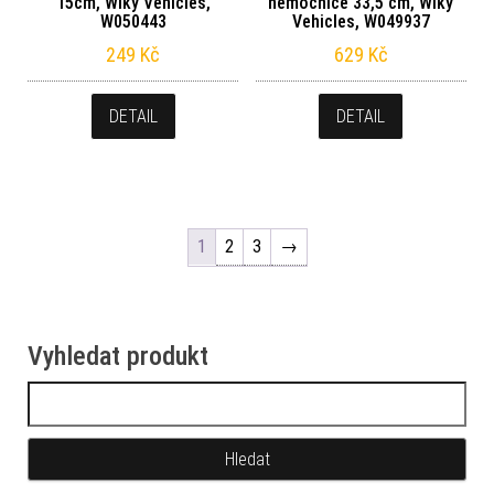
15cm, Wiky Vehicles,
nemocnice 33,5 cm, Wiky
W050443
Vehicles, W049937
249
Kč
629
Kč
DETAIL
DETAIL
1
2
3
→
Vyhledat produkt
Vyhledávání