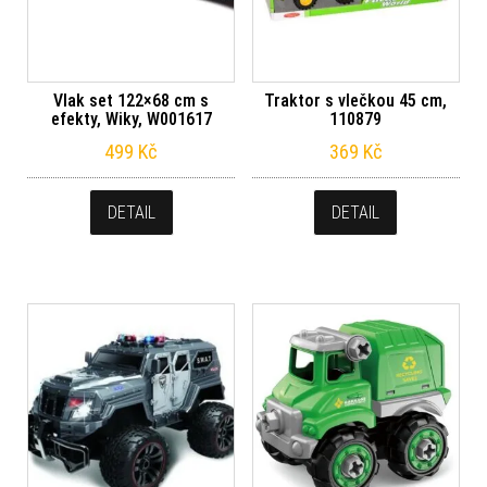
Vlak set 122×68 cm s
Traktor s vlečkou 45 cm,
efekty, Wiky, W001617
110879
499
Kč
369
Kč
DETAIL
DETAIL