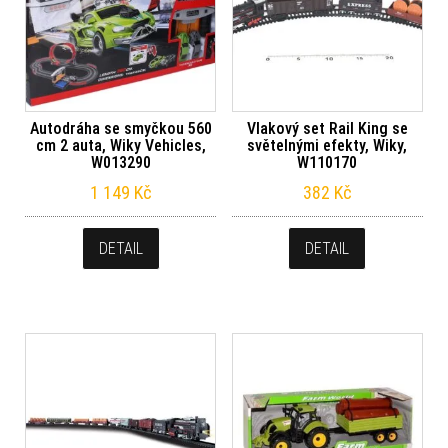
Autodráha se smyčkou 560
Vlakový set Rail King se
cm 2 auta, Wiky Vehicles,
světelnými efekty, Wiky,
W013290
W110170
1 149
Kč
382
Kč
DETAIL
DETAIL