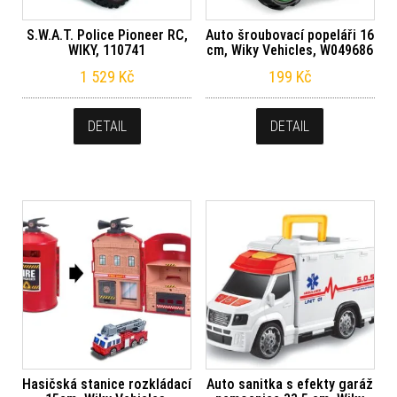
S.W.A.T. Police Pioneer RC,
Auto šroubovací popeláři 16
WIKY, 110741
cm, Wiky Vehicles, W049686
1 529
Kč
199
Kč
DETAIL
DETAIL
Hasičská stanice rozkládací
Auto sanitka s efekty garáž