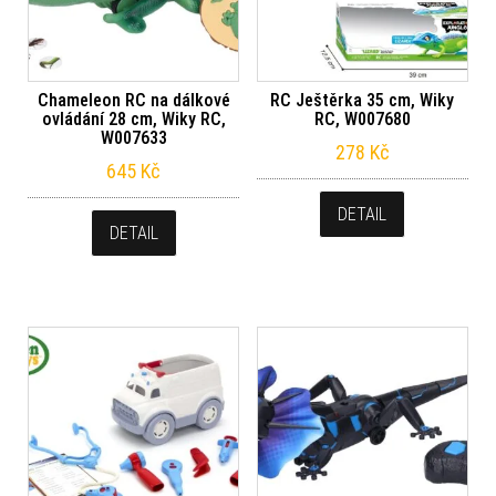
Chameleon RC na dálkové
RC Ještěrka 35 cm, Wiky
ovládání 28 cm, Wiky RC,
RC, W007680
W007633
278
Kč
645
Kč
DETAIL
DETAIL