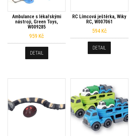
Ambulance s lékařskými
RC Límcová ještěrka, Wiky
nástroji, Green Toys,
RC, W007061
W009285
594
Kč
959
Kč
DETAIL
DETAIL