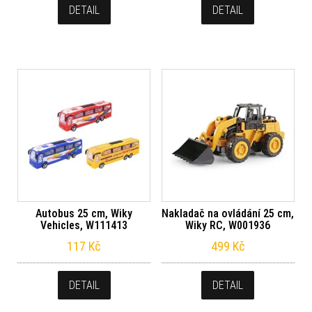
DETAIL
DETAIL
Autobus 25 cm, Wiky
Nakladač na ovládání 25 cm,
Vehicles, W111413
Wiky RC, W001936
117
Kč
499
Kč
DETAIL
DETAIL