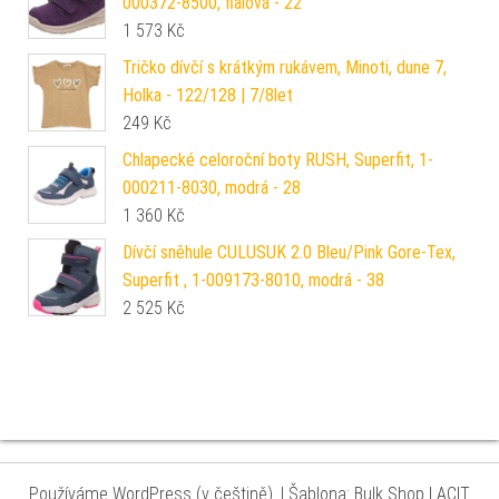
000372-8500, fialová - 22
1 573
Kč
Tričko dívčí s krátkým rukávem, Minoti, dune 7,
Holka - 122/128 | 7/8let
249
Kč
Chlapecké celoroční boty RUSH, Superfit, 1-
000211-8030, modrá - 28
1 360
Kč
Dívčí sněhule CULUSUK 2.0 Bleu/Pink Gore-Tex,
Superfit , 1-009173-8010, modrá - 38
2 525
Kč
Používáme WordPress (v češtině).
|
Šablona: Bulk Shop
| ACIT