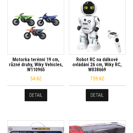
Motorka terénní 19 cm,
Robot RC na dálkové
různé druhy, Wiky Vehicles,
ovládání 26 cm, Wiky RC,
W110965
W038669
54
Kč
759
Kč
DETAIL
DETAIL