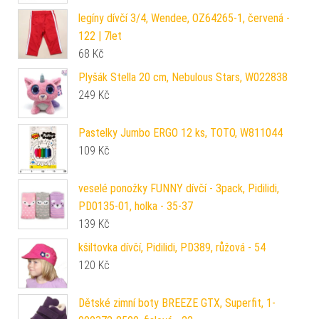
legíny dívčí 3/4, Wendee, OZ64265-1, červená -
122 | 7let
68
Kč
Plyšák Stella 20 cm, Nebulous Stars, W022838
249
Kč
Pastelky Jumbo ERGO 12 ks, TOTO, W811044
109
Kč
veselé ponožky FUNNY dívčí - 3pack, Pidilidi,
PD0135-01, holka - 35-37
139
Kč
kšiltovka dívčí, Pidilidi, PD389, růžová - 54
120
Kč
Dětské zimní boty BREEZE GTX, Superfit, 1-