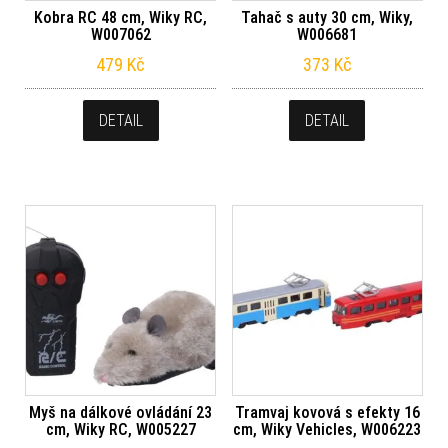
Kobra RC 48 cm, Wiky RC,
Tahač s auty 30 cm, Wiky,
W007062
W006681
479
Kč
373
Kč
DETAIL
DETAIL
Myš na dálkové ovládání 23
Tramvaj kovová s efekty 16
cm, Wiky RC, W005227
cm, Wiky Vehicles, W006223