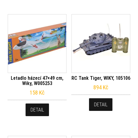
Letadlo házecí 47×49 cm,
RC Tank Tiger, WIKY, 105106
Wiky, W005253
894
Kč
158
Kč
DETAIL
DETAIL