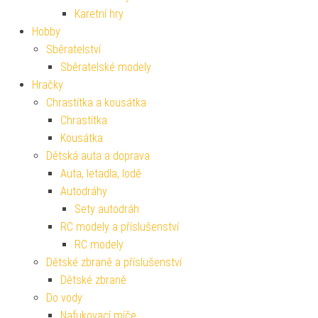
Karetní hry
Hobby
Sběratelství
Sběratelské modely
Hračky
Chrastítka a kousátka
Chrastítka
Kousátka
Dětská auta a doprava
Auta, letadla, lodě
Autodráhy
Sety autodráh
RC modely a příslušenství
RC modely
Dětské zbraně a příslušenství
Dětské zbraně
Do vody
Nafukovací míče