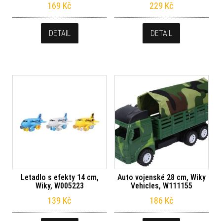
169
Kč
229
Kč
DETAIL
DETAIL
Letadlo s efekty 14 cm,
Auto vojenské 28 cm, Wiky
Wiky, W005223
Vehicles, W111155
139
Kč
186
Kč