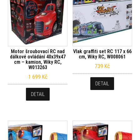
Motor šroubovací RC nad
Vlak graffiti set RC 117 x 66
dálkové ovládání 40x39x47
cm, Wiky RC, W008061
cm – kamion, Wiky RC,
739
Kč
W013263
1 699
Kč
DETAIL
DETAIL