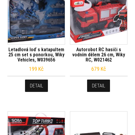
Letadlová loď s katapultem
Autorobot RC hasiči s
25 cm set s ponorkou, Wiky
vodním dělem 26 cm, Wiky
Vehicles, W039656
RC, W021462
199
Kč
679
Kč
DETAIL
DETAIL