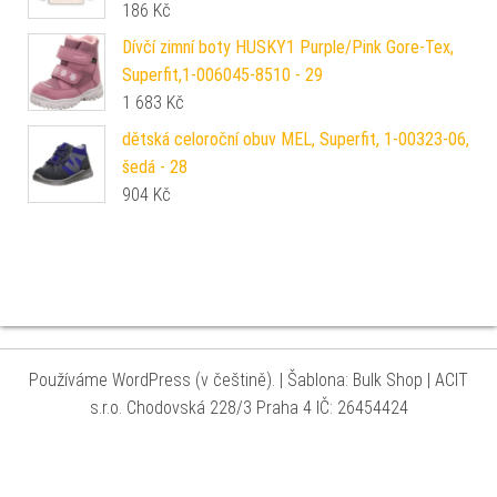
186
Kč
Dívčí zimní boty HUSKY1 Purple/Pink Gore-Tex,
Superfit,1-006045-8510 - 29
1 683
Kč
dětská celoroční obuv MEL, Superfit, 1-00323-06,
šedá - 28
904
Kč
Používáme WordPress (v češtině).
|
Šablona: Bulk Shop
| ACIT
s.r.o. Chodovská 228/3 Praha 4 IČ: 26454424