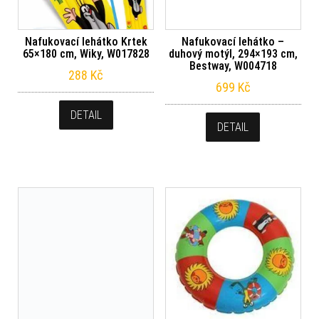
Nafukovací lehátko Krtek
Nafukovací lehátko –
65×180 cm, Wiky, W017828
duhový motýl, 294×193 cm,
Bestway, W004718
288
Kč
699
Kč
DETAIL
DETAIL