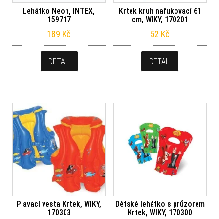
Lehátko Neon, INTEX,
Krtek kruh nafukovací 61
159717
cm, WIKY, 170201
189
Kč
52
Kč
DETAIL
DETAIL
Plavací vesta Krtek, WIKY,
Dětské lehátko s průzorem
170303
Krtek, WIKY, 170300