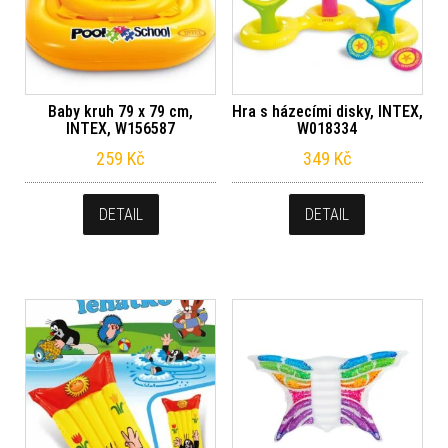
Baby kruh 79 x 79 cm,
Hra s házecími disky, INTEX,
INTEX, W156587
W018334
259
Kč
349
Kč
DETAIL
DETAIL