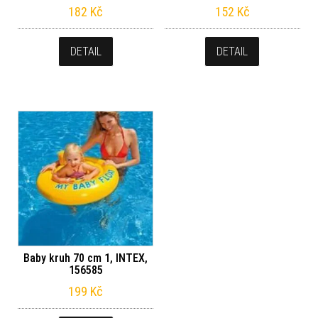
182
Kč
152
Kč
DETAIL
DETAIL
Baby kruh 70 cm 1, INTEX,
156585
199
Kč