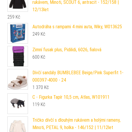
rukávem, Minoti, SCOUT 6, antracit - 152/158 |
12/13let
259
Kč
Autodráha s rampami 4 mini auta, Wiky, W013625
249
Kč
Zimní fusak plus, Pidilidi, 6026, fialová
600
Kč
Dívčí sandály BUMBLEBEE Beige/Pink Superfit 1-
000397-4000 - 24
1 370
Kč
C - Figurka Tapír 10,5 cm, Atlas, W101911
119
Kč
Tričko dívčí s dlouhým rukávem a holými rameny,
Minoti, PETAL 9, holka - 146/152 | 11/12let