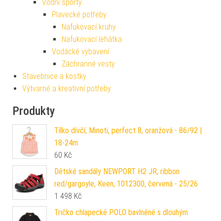
Vodní sporty
Plavecké potřeby
Nafukovací kruhy
Nafukovací lehátka
Vodácké vybavení
Záchranné vesty
Stavebnice a kostky
Výtvarné a kreativní potřeby
Produkty
Tílko dívčí, Minoti, perfect 8, oranžová - 86/92 |
18-24m
60
Kč
Dětské sandály NEWPORT H2 JR, ribbon
red/gargoyle, Keen, 1012300, červená - 25/26
1 498
Kč
Tričko chlapecké POLO bavlněné s dlouhým