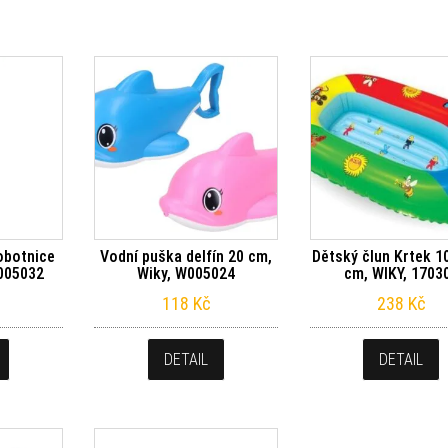
obotnice
Vodní puška delfín 20 cm,
Dětský člun Krtek 1
W005032
Wiky, W005024
cm, WIKY, 1703
118
Kč
238
Kč
DETAIL
DETAIL