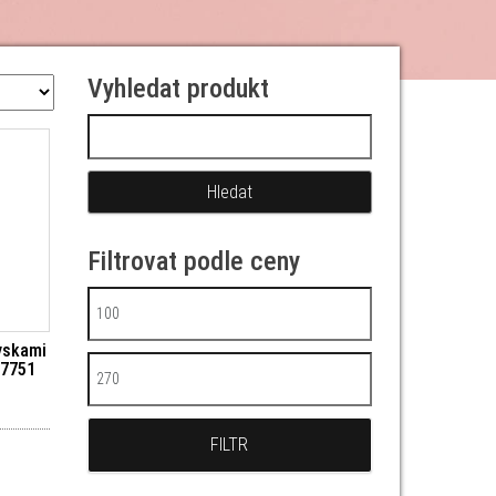
Vyhledat produkt
Vyhledávání
Filtrovat podle ceny
Minimální cena
yskami
47751
Maximální cena
FILTR