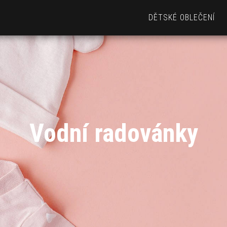
DĚTSKÉ OBLEČENÍ
Vodní radovánky