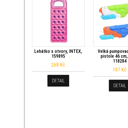
Lehátko s otvory, INTEX,
Velká pumpovac
159895
pistole 46 cm,
118284
268
Kč
187
Kč
DETAIL
DETAIL