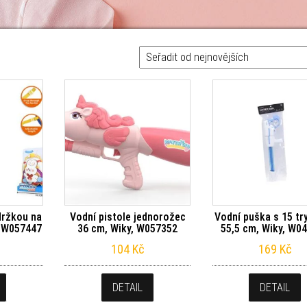
držkou na
Vodní pistole jednorožec
Vodní puška s 15 tr
, W057447
36 cm, Wiky, W057352
55,5 cm, Wiky, W0
104
Kč
169
Kč
DETAIL
DETAIL