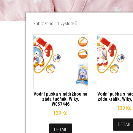
Seřazeno od nejnovějších
Zobrazeno 11 výsledků
Vodní puška s nádržkou na
Vodní puška s ná
záda tučňák, Wiky,
záda králík, Wiky
W057446
139
Kč
139
Kč
DETAIL
DETAIL