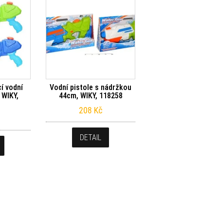
í vodní
Vodní pistole s nádržkou
 WIKY,
44cm, WIKY, 118258
208
Kč
DETAIL