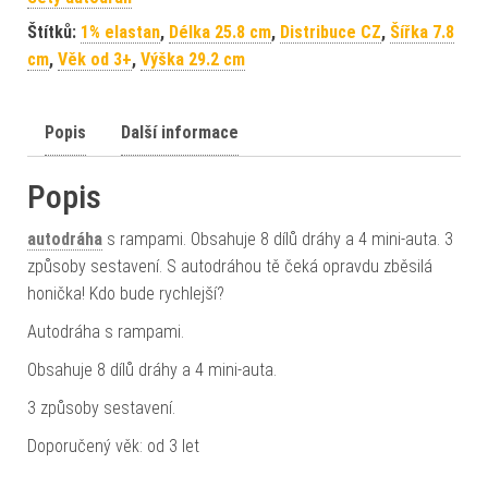
Štítků:
1% elastan
,
Délka 25.8 cm
,
Distribuce CZ
,
Šířka 7.8
cm
,
Věk od 3+
,
Výška 29.2 cm
Popis
Další informace
Popis
autodráha
s rampami. Obsahuje 8 dílů dráhy a 4 mini-auta. 3
způsoby sestavení. S autodráhou tě čeká opravdu zběsilá
honička! Kdo bude rychlejší?
Autodráha s rampami.
Obsahuje 8 dílů dráhy a 4 mini-auta.
3 způsoby sestavení.
Doporučený věk: od 3 let