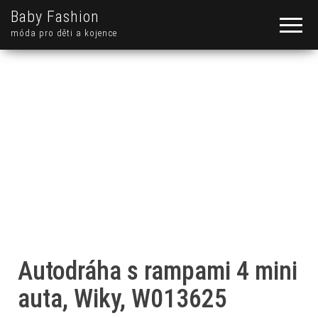
Baby Fashion
móda pro děti a kojence
Autodráha s rampami 4 mini
auta, Wiky, W013625