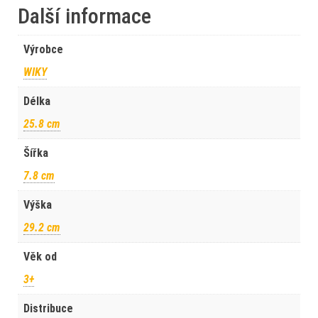
Další informace
Výrobce
WIKY
Délka
25.8 cm
Šířka
7.8 cm
Výška
29.2 cm
Věk od
3+
Distribuce