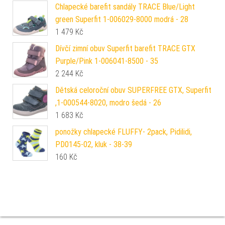
Chlapecké barefit sandály TRACE Blue/Light
green Superfit 1-006029-8000 modrá - 28
1 479
Kč
Dívčí zimní obuv Superfit barefit TRACE GTX
Purple/Pink 1-006041-8500 - 35
2 244
Kč
Dětská celoroční obuv SUPERFREE GTX, Superfit
,1-000544-8020, modro šedá - 26
1 683
Kč
ponožky chlapecké FLUFFY- 2pack, Pidilidi,
PD0145-02, kluk - 38-39
160
Kč