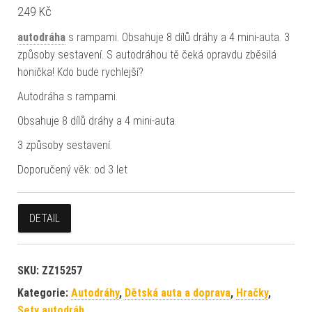
249
Kč
autodráha
s rampami. Obsahuje 8 dílů dráhy a 4 mini-auta. 3
způsoby sestavení. S autodráhou tě čeká opravdu zběsilá
honička! Kdo bude rychlejší?
Autodráha s rampami.
Obsahuje 8 dílů dráhy a 4 mini-auta.
3 způsoby sestavení.
Doporučený věk: od 3 let
DETAIL
SKU:
ZZ15257
Kategorie:
Autodráhy
,
Dětská auta a doprava
,
Hračky
,
Sety autodráh