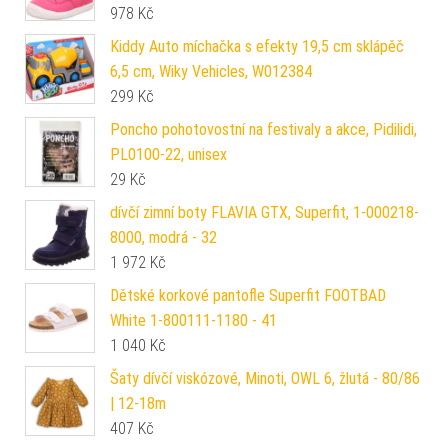
978
Kč
Kiddy Auto míchačka s efekty 19,5 cm sklápěč
6,5 cm, Wiky Vehicles, W012384
299
Kč
Poncho pohotovostní na festivaly a akce, Pidilidi,
PL0100-22, unisex
29
Kč
dívčí zimní boty FLAVIA GTX, Superfit, 1-000218-
8000, modrá - 32
1 972
Kč
Dětské korkové pantofle Superfit FOOTBAD
White 1-800111-1180 - 41
1 040
Kč
Šaty dívčí viskózové, Minoti, OWL 6, žlutá - 80/86
| 12-18m
407
Kč