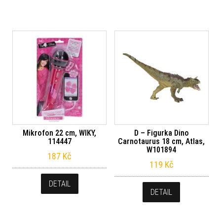
Mikrofon 22 cm, WIKY,
D – Figurka Dino
114447
Carnotaurus 18 cm, Atlas,
W101894
187
Kč
119
Kč
DETAIL
DETAIL