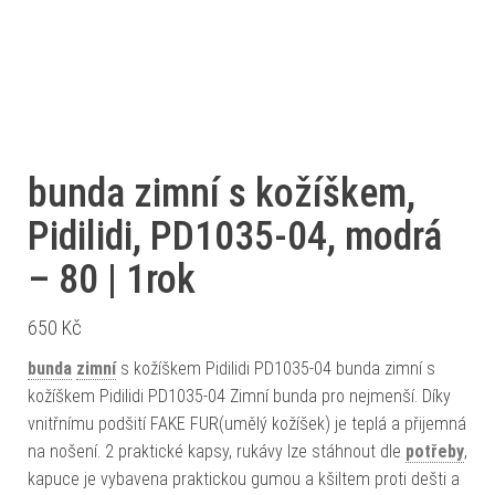
bunda zimní s kožíškem,
Pidilidi, PD1035-04, modrá
– 80 | 1rok
650
Kč
bunda
zimní
s kožíškem Pidilidi PD1035-04 bunda zimní s
kožíškem Pidilidi PD1035-04 Zimní bunda pro nejmenší. Díky
vnitřnímu podšití FAKE FUR(umělý kožíšek) je teplá a přijemná
na nošení. 2 praktické kapsy, rukávy lze stáhnout dle
potřeby
,
kapuce je vybavena praktickou gumou a kšiltem proti dešti a