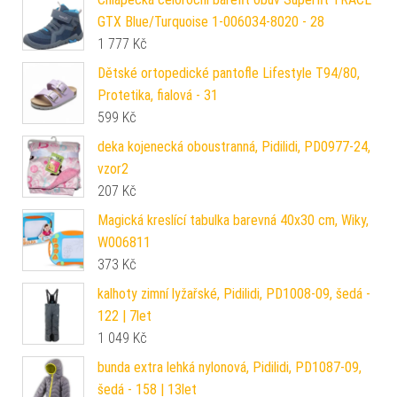
GTX Blue/Turquoise 1-006034-8020 - 28
1 777
Kč
Dětské ortopedické pantofle Lifestyle T94/80,
Protetika, fialová - 31
599
Kč
deka kojenecká oboustranná, Pidilidi, PD0977-24,
vzor2
207
Kč
Magická kreslící tabulka barevná 40x30 cm, Wiky,
W006811
373
Kč
kalhoty zimní lyžařské, Pidilidi, PD1008-09, šedá -
122 | 7let
1 049
Kč
bunda extra lehká nylonová, Pidilidi, PD1087-09,
šedá - 158 | 13let