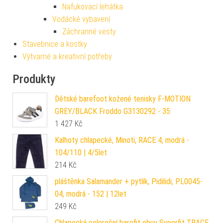
Nafukovací lehátka
Vodácké vybavení
Záchranné vesty
Stavebnice a kostky
Výtvarné a kreativní potřeby
Produkty
Dětské barefoot kožené tenisky F-MOTION
GREY/BLACK Froddo G3130292 - 35
1 427
Kč
Kalhoty chlapecké, Minoti, RACE 4, modrá -
104/110 | 4/5let
214
Kč
pláštěnka Salamander + pytlík, Pidilidi, PL0045-
04, modrá - 152 | 12let
249
Kč
Chlapecká celoroční barefit obuv Superfit TRACE