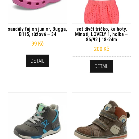
sandály fajlon junior, Bugga,
set dívčí tričko, kalhoty,
B115, růžová – 34
Minoti, LOVELY 1, holka –
86/92 | 18-24m
99
Kč
200
Kč
DETAIL
DETAIL