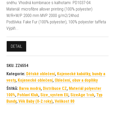
sněhu. Vhodná kombinace s kalhotami PD1037-04.
Materiál: microfibre allover printing (100% polyester)
W/R+W/P 2000 mm MVP 2000 g/m2/24hod.
Podšívka: Fake Fur (100% polyester), 100% polyester taffeta
Výplň:…
DETAIL
SKU:
ZZ6554
Kategorie:
Dětské oblečení
,
Kojenecké kabátky, bundy a
vesty
,
Kojenecké oblečení
,
Oblečení, obuv a doplňky
Štítků:
Barva modrá
,
Distribuce CZ
,
Materiál polyester
100%
,
Pohlaví Kluk
,
Size_system EU
,
SizeAge 1rok
,
Typ
Bundy
,
Věk Baby (0-2 roky)
,
Velikost 80