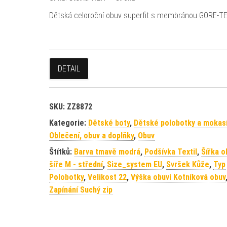
Dětská celoroční obuv superfit s membránou GORE-T
DETAIL
SKU:
ZZ8872
Kategorie:
Dětské boty
,
Dětské polobotky a mokas
Oblečení, obuv a doplňky
,
Obuv
Štítků:
Barva tmavě modrá
,
Podšívka Textil
,
Šířka o
šíře M - střední
,
Size_system EU
,
Svršek Kůže
,
Typ
Polobotky
,
Velikost 22
,
Výška obuvi Kotníková obuv
Zapínání Suchý zip