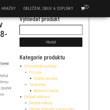
0
HRAČKY
OBLEČENÍ, OBUV A DOPLŇKY
Vyhledat produkt
v
Vyhledávání
38-
Kategorie produktu
tovní
Chovatelské potřeby
Pro psy
telná
Hračky pro psy
ebnou
Teraristika
 opatek
Mravenčí farmy
buv.
Dětské oblečení
Dětské kalhoty
Dětské kšiltovky a kloboučky