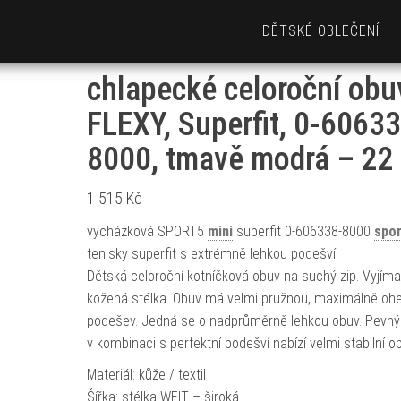
DĚTSKÉ OBLEČENÍ
chlapecké celoroční obu
FLEXY, Superfit, 0-6063
8000, tmavě modrá – 22
1 515
Kč
vycházková SPORT5
mini
superfit 0-606338-8000
spor
tenisky superfit s extrémně lehkou podešví
Dětská celoroční kotníčková obuv na suchý zip. Vyjíma
kožená stélka. Obuv má velmi pružnou, maximálně oh
podešev. Jedná se o nadprůměrně lehkou obuv. Pevný
v kombinaci s perfektní podešví nabízí velmi stabilní o
Materiál: kůže / textil
Šířka: stélka WEIT – široká