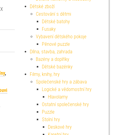
Dětské zboží
EX
Cestování s dětmi
Dětské batohy
Fusaky
Vybavení dětského pokoje
Pěnové puzzle
Dílna, stavba, zahrada
Bazény a doplňky
Dětské bazénky
íny
,
Filmy, knihy, hry
Společenské hry a zábava
Logické a vědomostní hry
buvi
Hlavolamy
Ostatní společenské hry
,
Puzzle
Stolní hry
Deskové hry
Karetní hry