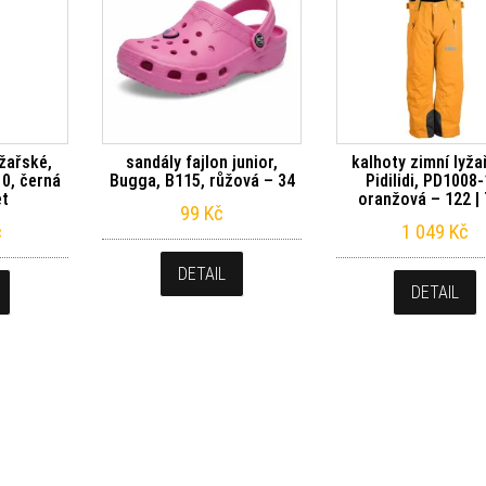
yžařské,
sandály fajlon junior,
kalhoty zimní lyža
10, černá
Bugga, B115, růžová – 34
Pidilidi, PD1008-
et
oranžová – 122 | 
99
Kč
č
1 049
Kč
DETAIL
DETAIL