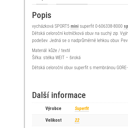
Popis
vycházková SPORT5
mini
superfit 0-606338-8000
sp
Dětská celoroční kotníčková obuv na suchý zip. Vy
podešev. Jedná se o nadprůměrně lehkou obuv. Pevný
Materiál: kůže / textil
Šířka: stélka WEIT – široká
Dětská celoroční obuv superfit s membránou GORE
Další informace
Výrobce
Superfit
Velikost
22