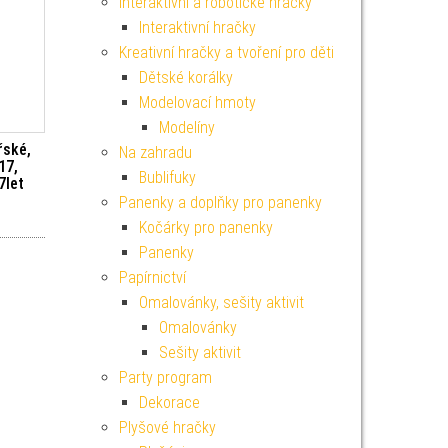
Interaktivní a robotické hračky
Interaktivní hračky
Kreativní hračky a tvoření pro děti
Dětské korálky
Modelovací hmoty
Modelíny
řské,
Na zahradu
17,
Bublifuky
7let
Panenky a doplňky pro panenky
Kočárky pro panenky
Panenky
Papírnictví
Omalovánky, sešity aktivit
Omalovánky
Sešity aktivit
Party program
Dekorace
Plyšové hračky