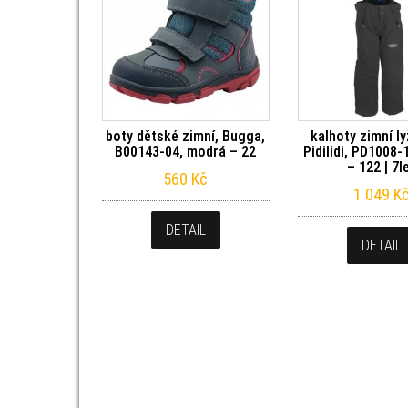
boty dětské zimní, Bugga,
kalhoty zimní l
B00143-04, modrá – 22
Pidilidi, PD1008-
– 122 | 7l
560
Kč
1 049
K
DETAIL
DETAIL