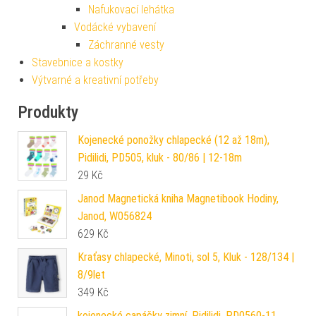
Nafukovací lehátka
Vodácké vybavení
Záchranné vesty
Stavebnice a kostky
Výtvarné a kreativní potřeby
Produkty
Kojenecké ponožky chlapecké (12 až 18m),
Pidilidi, PD505, kluk - 80/86 | 12-18m
29
Kč
Janod Magnetická kniha Magnetibook Hodiny,
Janod, W056824
629
Kč
Kraťasy chlapecké, Minoti, sol 5, Kluk - 128/134 |
8/9let
349
Kč
kojenecké capáčky zimní, Pidilidi, PD0560-11,