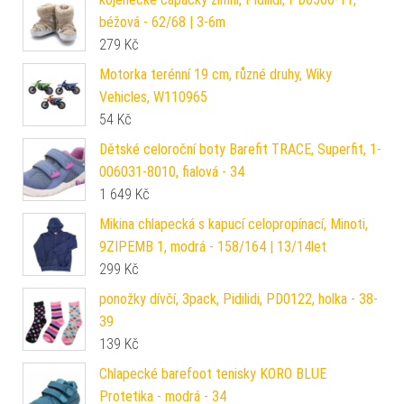
béžová - 62/68 | 3-6m
279
Kč
Motorka terénní 19 cm, různé druhy, Wiky
Vehicles, W110965
54
Kč
Dětské celoroční boty Barefit TRACE, Superfit, 1-
006031-8010, fialová - 34
1 649
Kč
Mikina chlapecká s kapucí celopropínací, Minoti,
9ZIPEMB 1, modrá - 158/164 | 13/14let
299
Kč
ponožky dívčí, 3pack, Pidilidi, PD0122, holka - 38-
39
139
Kč
Chlapecké barefoot tenisky KORO BLUE
Protetika - modrá - 34