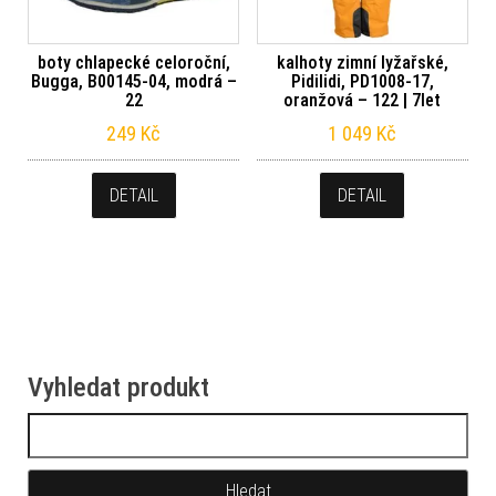
boty chlapecké celoroční,
kalhoty zimní lyžařské,
Bugga, B00145-04, modrá –
Pidilidi, PD1008-17,
22
oranžová – 122 | 7let
249
Kč
1 049
Kč
DETAIL
DETAIL
Vyhledat produkt
Vyhledávání