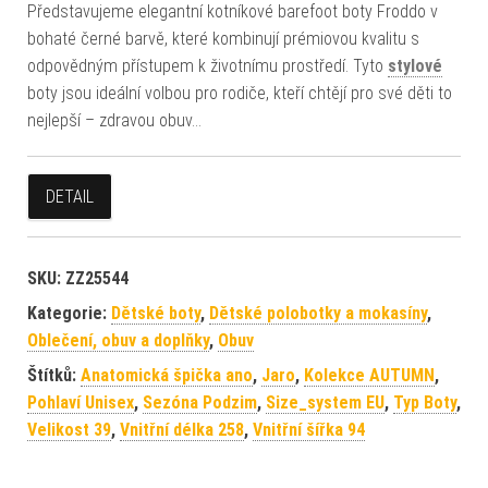
Představujeme elegantní kotníkové barefoot boty Froddo v
bohaté černé barvě, které kombinují prémiovou kvalitu s
odpovědným přístupem k životnímu prostředí. Tyto
stylové
boty jsou ideální volbou pro rodiče, kteří chtějí pro své děti to
nejlepší – zdravou obuv…
DETAIL
SKU:
ZZ25544
Kategorie:
Dětské boty
,
Dětské polobotky a mokasíny
,
Oblečení, obuv a doplňky
,
Obuv
Štítků:
Anatomická špička ano
,
Jaro
,
Kolekce AUTUMN
,
Pohlaví Unisex
,
Sezóna Podzim
,
Size_system EU
,
Typ Boty
,
Velikost 39
,
Vnitřní délka 258
,
Vnitřní šířka 94