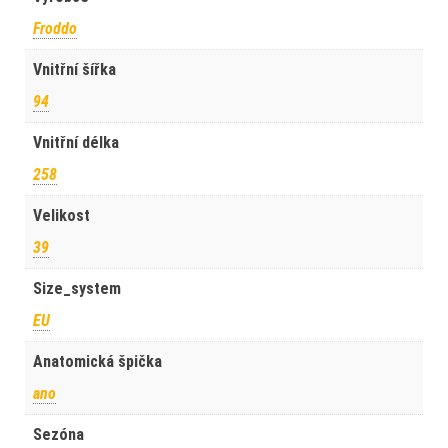
Froddo
Vnitřní šířka
94
Vnitřní délka
258
Velikost
39
Size_system
EU
Anatomická špička
ano
Sezóna