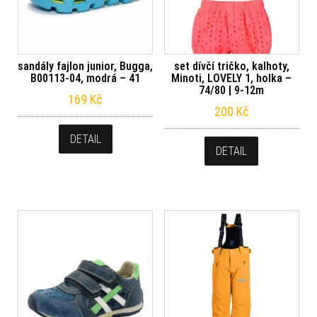
sandály fajlon junior, Bugga,
set dívčí tričko, kalhoty,
B00113-04, modrá – 41
Minoti, LOVELY 1, holka –
74/80 | 9-12m
169
Kč
200
Kč
DETAIL
DETAIL