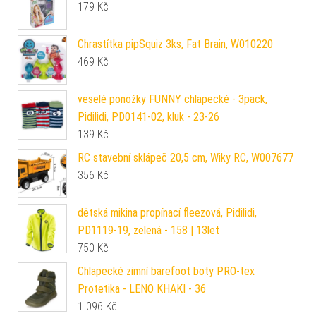
179
Kč
Chrastítka pipSquiz 3ks, Fat Brain, W010220
469
Kč
veselé ponožky FUNNY chlapecké - 3pack,
Pidilidi, PD0141-02, kluk - 23-26
139
Kč
RC stavební sklápeč 20,5 cm, Wiky RC, W007677
356
Kč
dětská mikina propínací fleezová, Pidilidi,
PD1119-19, zelená - 158 | 13let
750
Kč
Chlapecké zimní barefoot boty PRO-tex
Protetika - LENO KHAKI - 36
1 096
Kč