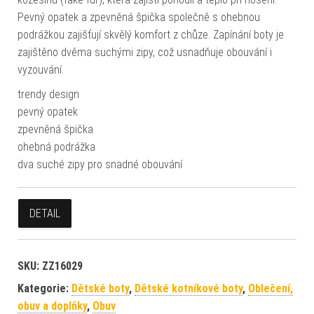
Pevný opatek a zpevněná špička společně s ohebnou
podrážkou zajišťují skvělý komfort z chůze. Zapínání boty je
zajištěno dvěma suchými zipy, což usnadňuje obouvání i
vyzouvání.
trendy design
pevný opatek
zpevněná špička
ohebná podrážka
dva suché zipy pro snadné obouvání
DETAIL
SKU:
ZZ16029
Kategorie:
Dětské boty
,
Dětské kotníkové boty
,
Oblečení,
obuv a doplňky
,
Obuv