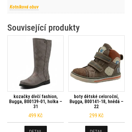
Kotníková obuv
Související produkty
kozačky dívčí fashion,
boty dětské celoroční,
Bugga, B00139-01, holka –
Bugga, B00141-18, hnědá –
31
22
499
Kč
299
Kč
DETAIL
DETAIL