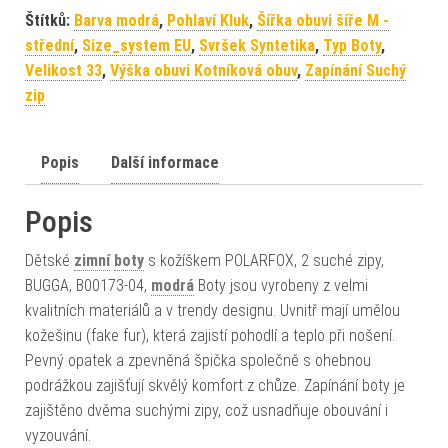
Štítků:
Barva modrá
,
Pohlaví Kluk
,
Šířka obuvi šíře M -
střední
,
Size_system EU
,
Svršek Syntetika
,
Typ Boty
,
Velikost 33
,
Výška obuvi Kotníková obuv
,
Zapínání Suchý
zip
Popis
Další informace
Popis
Dětské
zimní
boty
s kožíškem POLARFOX, 2 suché zipy,
BUGGA, B00173-04,
modrá
Boty jsou vyrobeny z velmi
kvalitních materiálů a v trendy designu. Uvnitř mají umělou
kožešinu (fake fur), která zajistí pohodlí a teplo při nošení.
Pevný opatek a zpevněná špička společně s ohebnou
podrážkou zajišťují skvělý komfort z chůze. Zapínání boty je
zajištěno dvěma suchými zipy, což usnadňuje obouvání i
vyzouvání.