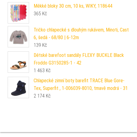
Měkké bloky 30 cm, 10 ks, WIKY, 118644
365
Kč
Tričko chlapecké s dlouhým rukávem, Minoti, Cast
6, šedá - 68/80 | 6-12m
139
Kč
Dětské barefoot sandály FLEXY BUCKLE Black
Froddo G3150285-1 - 42
1 463
Kč
Chlapecké zimní boty barefit TRACE Blue Gore-
Tex, Superfit , 1-006039-8010, tmavě modrá - 31
2 174
Kč