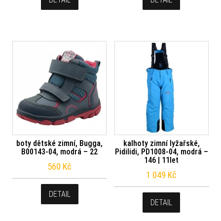
boty dětské zimní, Bugga,
kalhoty zimní lyžařské,
B00143-04, modrá – 22
Pidilidi, PD1008-04, modrá –
146 | 11let
560
Kč
1 049
Kč
DETAIL
DETAIL