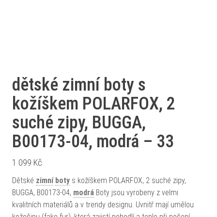
dětské zimní boty s
kožíškem POLARFOX, 2
suché zipy, BUGGA,
B00173-04, modrá – 33
1 099
Kč
Dětské
zimní
boty
s kožíškem POLARFOX, 2 suché zipy,
BUGGA, B00173-04,
modrá
Boty jsou vyrobeny z velmi
kvalitních materiálů a v trendy designu. Uvnitř mají umělou
kožešinu (fake fur), která zajistí pohodlí a teplo při nošení.