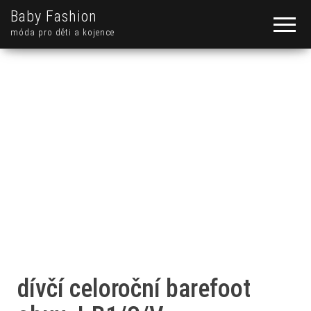
Baby Fashion
móda pro děti a kojence
dívčí celoroční barefoot