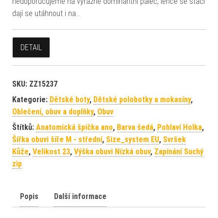
nedoporučujeme na výrazně dominantní palec, lehce se stáčí
dají se utáhnout i na…
DETAIL
SKU:
ZZ15237
Kategorie:
Dětské boty
,
Dětské polobotky a mokasíny
,
Oblečení, obuv a doplňky
,
Obuv
Štítků:
Anatomická špička ano
,
Barva šedá
,
Pohlaví Holka
,
Šířka obuvi šíře M - střední
,
Size_system EU
,
Svršek
Kůže
,
Velikost 23
,
Výška obuvi Nízká obuv
,
Zapínání Suchý
zip
Popis
Další informace