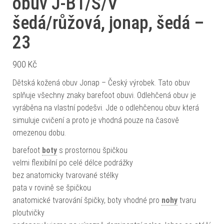
obuv J-B1/S/V
šedá/růžová, jonap, šedá –
23
900
Kč
Dětská kožená obuv Jonap – Český výrobek. Tato obuv
splňuje všechny znaky barefoot obuvi. Odlehčená obuv je
vyráběna na vlastní podešvi. Jde o odlehčenou obuv která
simuluje cvičení a proto je vhodná pouze na časově
omezenou dobu.
barefoot
boty
s prostornou špičkou
velmi flexibilní po celé délce podrážky
bez anatomicky tvarované stélky
pata v rovině se špičkou
anatomické tvarování špičky, boty vhodné pro
nohy
tvaru
ploutvičky