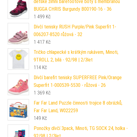
dětské zimní barefootové boty s membránou
BUGGA CHRIS Burgundy B00190-16 - 36
1 499
Kč
Dívčí tenisky RUSH Purple/Pink Superfit 1-
006207-8520 růžová - 32
1 417
Kč
Tričko chlapecké s krátkým rukávem, Minoti,
9TROLL 2, bílá - 92/98 | 2/3let
114
Kč
Dívčí barefit tenisky SUPERFREE Pink/Orange
Superfit 1-000539-5530 - růžová - 26
1 369
Kč
Far Far Land Puzzle činnosti trojice 8 obrázků,
Far Far Land, W022259
149
Kč
Ponožky dívčí 3pack, Minoti, TG SOCK 24, holka -
92/98 | 2/3let