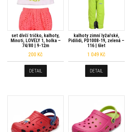
set dívčí tričko, kalhoty,
kalhoty zimní lyžařské,
Minoti, LOVELY 1, holka –
Pidilidi, PD1008-19, zelená –
74/80 | 9-12m
116 | 6let
200
Kč
1 049
Kč
DETAIL
DETAIL