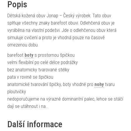
Popis
Dětská kožená obuv Jonap – Český výrobek. Tato obuv
splňuje všechny znaky barefoot obuvi. Odlehčená obuv je
vyráběna na vlastní podešvi. Jde o odlehčenou obuv která
simuluje cvičení a proto je vhodná pouze na časově
omezenou dobu.
barefoot
boty
s prostornou špičkou
velmi flexibilní po celé délce podrážky
bez anatomicky tvarované stélky
pata v rovině se špičkou
anatomické tvarování špičky, boty vhodné pro
nohy
tvaru
ploutvičky
nedoporučujeme na výrazně dominantní palec, lehce se stáčí
dají se utáhnout i na…
Další informace