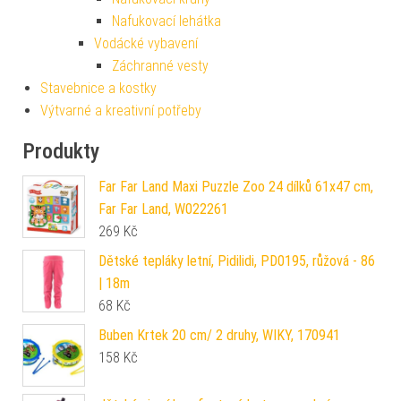
Nafukovací lehátka
Vodácké vybavení
Záchranné vesty
Stavebnice a kostky
Výtvarné a kreativní potřeby
Produkty
Far Far Land Maxi Puzzle Zoo 24 dílků 61x47 cm,
Far Far Land, W022261
269
Kč
Dětské tepláky letní, Pidilidi, PD0195, růžová - 86
| 18m
68
Kč
Buben Krtek 20 cm/ 2 druhy, WIKY, 170941
158
Kč