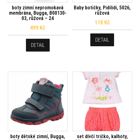
boty zimní nepromokavá
Baby botičky, Pidilidi, 5026,
membrána, Bugga, B00130-
růžová
03, růžová – 24
118
Kč
499
Kč
DETAIL
DETAIL
boty dětské zimní, Bugga,
set dívčí tričko, kalhoty,