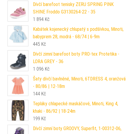
Dívčí barefoot tenisky ZERU SPRING PINK
SHINE Froddo G3130264-22 - 35
1 894
Kč
Kabátek kojenecký chlupatý s podšívkou, Minoti,
babyprem 28, modrá - 68/74 | 6-9m
445
Kč
Dívčí zimní barefoot boty PRO-tex Protetika -
LORA GREY - 36
1 096
Kč
Šaty dívčí bavlněné, Minoti, 6TDRESS 4, oranžová
- 80/86 | 12-18m
144
Kč
Tepláky chlapecké maskáčové, Minoti, King 4,
khaki - 86/92 | 18-24m
199
Kč
Dívčí zimní boty GROOVY, Superfit, 1-00312-06,