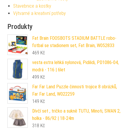
Stavebnice a kostky
Výtvarné a kreativní potřeby
Produkty
Fat Brain FOOSBOTS STADIUM BATTLE robo-
fotbal se stadionem set, Fat Brain, W052833
469
Kč
vesta extra lehká nylonová, Pidilidi, PD1086-04,
modrá - 116 | 6let
499
Kč
Far Far Land Puzzle činnosti trojice 8 obrázků,
Far Far Land, W022259
149
Kč
Dívčí set , tričko a sukně TUTU, Minoti, SWAN 2,
holka - 86/92 | 18-24m
318
Kč