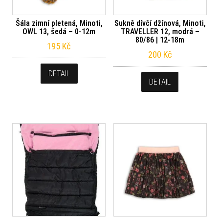
Šála zimní pletená, Minoti,
Sukně dívčí džínová, Minoti,
OWL 13, šedá – 0-12m
TRAVELLER 12, modrá –
80/86 | 12-18m
195
Kč
200
Kč
DETAIL
DETAIL