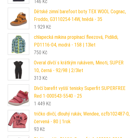
146
Kč
Dětské zimní barefoot boty TEX WOOL Cognac,
Froddo, G3110254-14W, hnědá - 35
1 929
Kč
chlapecká mikina propínací fleezová, Pidilidi,
PD1116-04, modrá - 158 | 13let
750
Kč
Overal dívčí s krátkým rukávem, Minoti, SUPER
10, černá - 92/98 | 2/3let
313
Kč
Dívčí barefit vyšší tenisky Superfit SUPERFREE
Red 1-000543-5540 - 25
1 449
Kč
tričko dívčí, dlouhý rukáv, Wendee, ozfb102487-0,
červená - 80 | 1rok
93
Kč