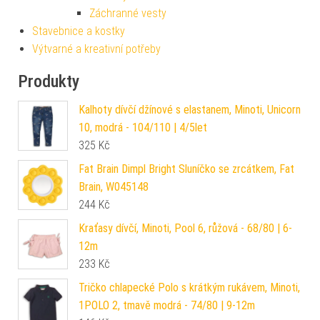
Záchranné vesty
Stavebnice a kostky
Výtvarné a kreativní potřeby
Produkty
Kalhoty dívčí džínové s elastanem, Minoti, Unicorn
10, modrá - 104/110 | 4/5let
325
Kč
Fat Brain Dimpl Bright Sluníčko se zrcátkem, Fat
Brain, W045148
244
Kč
Kraťasy dívčí, Minoti, Pool 6, růžová - 68/80 | 6-
12m
233
Kč
Tričko chlapecké Polo s krátkým rukávem, Minoti,
1POLO 2, tmavě modrá - 74/80 | 9-12m