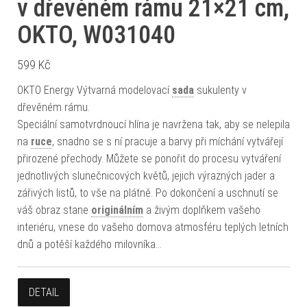
v dřevěném rámu 21×21 cm,
OKTO, W031040
599
Kč
OKTO Energy Výtvarná modelovací
sada
sukulenty v
dřevěném rámu.
Speciální samotvrdnoucí hlína je navržena tak, aby se nelepila
na
ruce
, snadno se s ní pracuje a barvy při míchání vytvářejí
přirozené přechody. Můžete se ponořit do procesu vytváření
jednotlivých slunečnicových květů, jejich výrazných jader a
zářivých listů, to vše na plátně. Po dokončení a uschnutí se
váš obraz stane
originálním
a živým doplňkem vašeho
interiéru, vnese do vašeho domova atmosféru teplých letních
dnů a potěší každého milovníka…
DETAIL