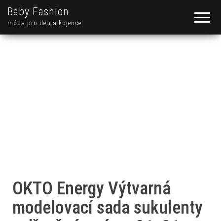
Baby Fashion
móda pro děti a kojence
OKTO Energy Výtvarná
modelovací sada sukulenty