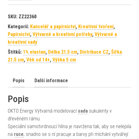
SKU:
ZZ22360
Kategorií:
Kancelář a papírnictví
,
Kreativní tvoření
,
Papírnictví
,
Výtvarné a kreativní potřeby
,
Výtvarné a
kreativní sady
Štítků:
1% elastan
,
Délka 21.5 cm
,
Distribuce CZ
,
Šířka
21.5 cm
,
Věk od 14+
,
Výška 5 cm
Popis
Další informace
Popis
OKTO Energy Výtvarná modelovací
sada
sukulenty v
dřevěném rámu.
Speciální samotvrdnoucí hlína je navržena tak, aby se nelepila
na
ruce
, snadno se s ní pracuje a barvy při míchání vytvářejí