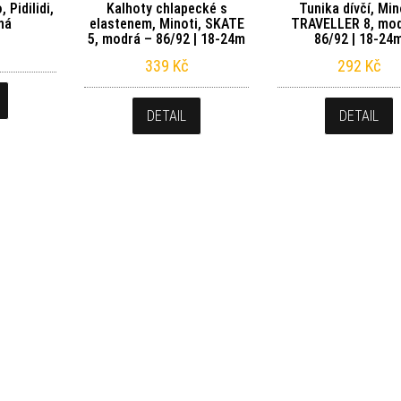
 Pidilidi,
Kalhoty chlapecké s
Tunika dívčí, Min
ná
elastenem, Minoti, SKATE
TRAVELLER 8, mod
5, modrá – 86/92 | 18-24m
86/92 | 18-24
339
Kč
292
Kč
DETAIL
DETAIL