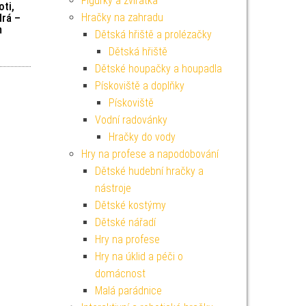
Figurky a zvířátka
oti,
Hračky na zahradu
rá –
m
Dětská hřiště a prolézačky
Dětská hřiště
Dětské houpačky a houpadla
Pískoviště a doplňky
Pískoviště
Vodní radovánky
Hračky do vody
Hry na profese a napodobování
Dětské hudební hračky a
nástroje
Dětské kostýmy
Dětské nářadí
Hry na profese
Hry na úklid a péči o
domácnost
Malá parádnice