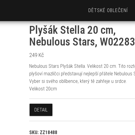
DĚTSKÉ OBLEČENÍ
Plyšák Stella 20 cm,
Nebulous Stars, W0228
249
Kč
Nebulous Stars Plyšák Stella. Velikost 20 cm. Tito rozt
plyšoví mazlíčci představují nejlepší přátele Nebulous 
Vyber si svého oblíbence, který tě zahřeje u srdce.
Velikost 20cm
DETAIL
SKU:
ZZ18488