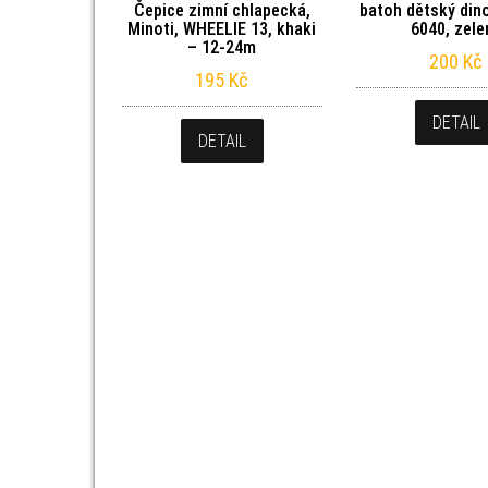
Čepice zimní chlapecká,
batoh dětský dino,
Minoti, WHEELIE 13, khaki
6040, zele
– 12-24m
200
Kč
195
Kč
DETAIL
DETAIL