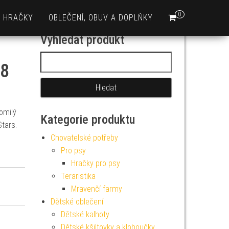
0
HRAČKY
OBLEČENÍ, OBUV A DOPLŇKY
Vyhledat produkt
Vyhledávání
38
omilý
Kategorie produktu
Stars.
Chovatelské potřeby
Pro psy
Hračky pro psy
Teraristika
Mravenčí farmy
Dětské oblečení
Dětské kalhoty
Dětské kšiltovky a kloboučky