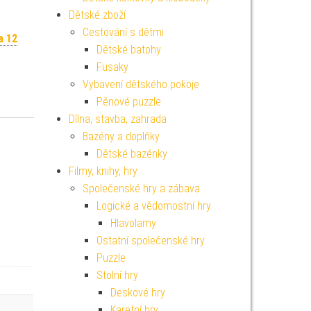
Dětské zboží
Cestování s dětmi
a 12
Dětské batohy
Fusaky
Vybavení dětského pokoje
Pěnové puzzle
Dílna, stavba, zahrada
Bazény a doplňky
Dětské bazénky
Filmy, knihy, hry
Společenské hry a zábava
Logické a vědomostní hry
Hlavolamy
Ostatní společenské hry
Puzzle
Stolní hry
Deskové hry
Karetní hry