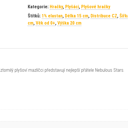
Kategorie:
Hračky
,
Plyšáci
,
Plyšové hračky
Štítků:
1% elastan
,
Délka 15 cm
,
Distribuce CZ
,
Šířk
cm
,
Věk od 0+
,
Výška 20 cm
ztomilý plyšoví mazlíčci představují nejlepší přátele Nebulous Stars.