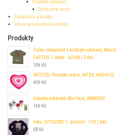
Vodácké vybavení
Záchranné vesty
Stavebnice a kostky
Výtvarné a kreativní potřeby
Produkty
Tričko chlapecké s krátkým rukávem, Minoti,
CACTUS 1, khaki - 62/68 | 3-6m
106
Kč
58727EU Plovadlo srdce, INTEX, W034122
499
Kč
Čelenka indiánská 40x19cm, W880439
169
Kč
triko, OZ102300-1, antracit - 110 | 5let
58
Kč