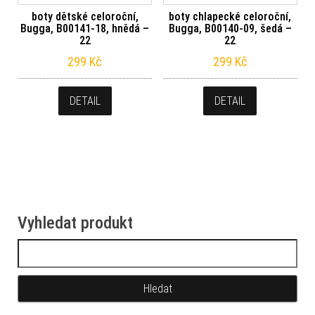
boty dětské celoroční,
boty chlapecké celoroční,
Bugga, B00141-18, hnědá –
Bugga, B00140-09, šedá –
22
22
299
Kč
299
Kč
DETAIL
DETAIL
Vyhledat produkt
Vyhledávání