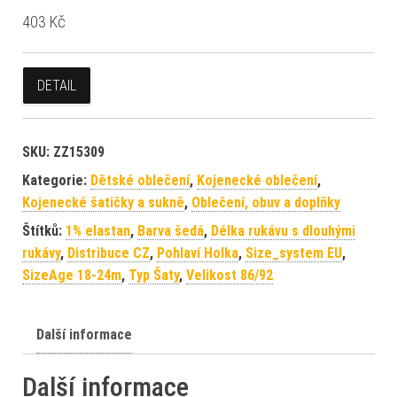
403
Kč
DETAIL
SKU:
ZZ15309
Kategorie:
Dětské oblečení
,
Kojenecké oblečení
,
Kojenecké šatičky a sukně
,
Oblečení, obuv a doplňky
Štítků:
1% elastan
,
Barva šedá
,
Délka rukávu s dlouhými
rukávy
,
Distribuce CZ
,
Pohlaví Holka
,
Size_system EU
,
SizeAge 18-24m
,
Typ Šaty
,
Velikost 86/92
Další informace
Další informace