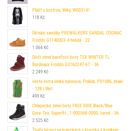
Plášť s kostrou, Wiky, W003141
118
Kč
Dětské sandály PREWALKERS SANDAL COGNAC
Froddo G1140003-4 hnědá - 22
1 064
Kč
Dívčí zimní barefoot boty TEX WINTER TL
Bordeaux Froddo G3160247-6T - 36
2 249
Kč
vesta extra lehká nylonová, Pidilidi, PD1086, khaki
- 128 | 8let
499
Kč
Chlapecké zimní boty FREE RIDE Black/Blue
Gore-Tex, Superfit , 1-000568-0000, černá - 36
2 525
Kč
Žirafa házecí na kolečkách s kroužky a košíkem,