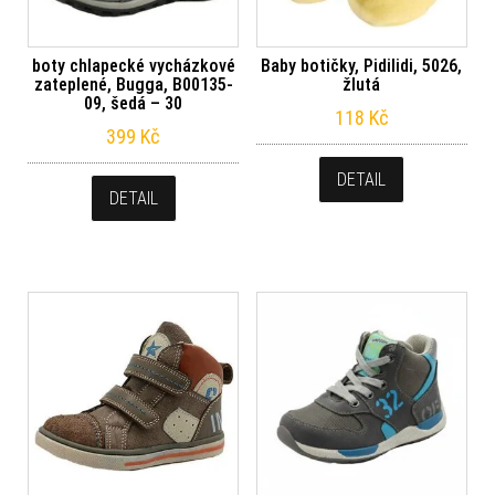
boty chlapecké vycházkové
Baby botičky, Pidilidi, 5026,
zateplené, Bugga, B00135-
žlutá
09, šedá – 30
118
Kč
399
Kč
DETAIL
DETAIL