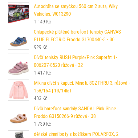
Autodráha se smyčkou 560 cm 2 auta, Wiky
Vehicles, W013290
1 149
Kč
Chlapecké plátěné barefoot tenisky CANVAS
BLUE ELECTRIC Froddo G1700440-5 - 30
929
Kč
Dívčí tenisky RUSH Purple/Pink Superfit 1-
006207-8520 růžová - 32
1 417
Kč
Mikina dívčí s kapucí, Minoti, 8GZTHRU 3, růžová -
158/164 | 13/14let
403
Kč
Dívčí barefoot sandály SANDAL Pink Shine
Froddo G3150266-9 růžová - 38
1 739
Kč
dětské zimní boty s kožíškem POLARFOX, 2