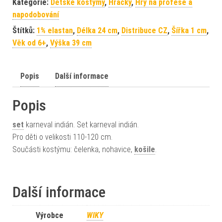
Kategorie:
Dětské kostýmy
,
Hračky
,
Hry na profese a
napodobování
Štítků:
1% elastan
,
Délka 24 cm
,
Distribuce CZ
,
Šířka 1 cm
,
Věk od 6+
,
Výška 39 cm
Popis
Další informace
Popis
set
karneval indián. Set karneval indián.
Pro děti o velikosti 110-120 cm.
Součásti kostýmu: čelenka, nohavice,
košile
.
Další informace
Výrobce
WIKY