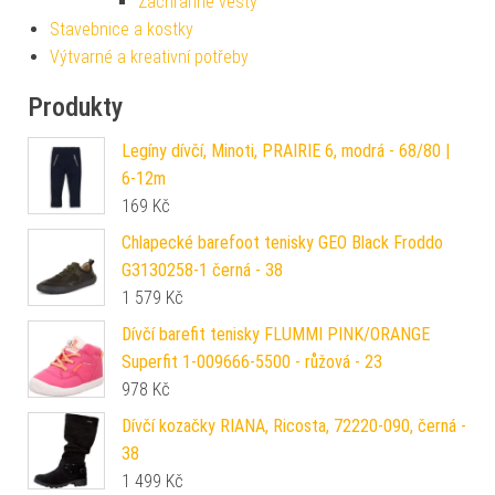
Záchranné vesty
Stavebnice a kostky
Výtvarné a kreativní potřeby
Produkty
Legíny dívčí, Minoti, PRAIRIE 6, modrá - 68/80 |
6-12m
169
Kč
Chlapecké barefoot tenisky GEO Black Froddo
G3130258-1 černá - 38
1 579
Kč
Dívčí barefit tenisky FLUMMI PINK/ORANGE
Superfit 1-009666-5500 - růžová - 23
978
Kč
Dívčí kozačky RIANA, Ricosta, 72220-090, černá -
38
1 499
Kč