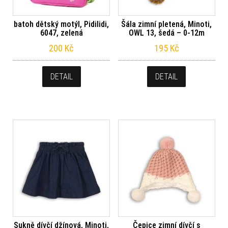
batoh dětský motýl, Pidilidi,
Šála zimní pletená, Minoti,
6047, zelená
OWL 13, šedá – 0-12m
200
Kč
195
Kč
DETAIL
DETAIL
Sukně dívčí džínová, Minoti,
Čepice zimní dívčí s