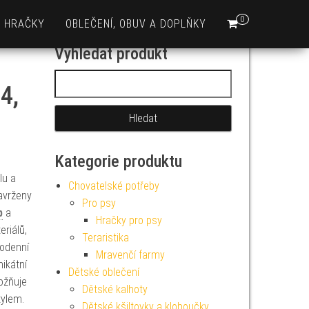
0
HRAČKY
OBLEČENÍ, OBUV A DOPLŇKY
Vyhledat produkt
Vyhledávání
4,
Kategorie produktu
lu a
Chovatelské potřeby
avrženy
Pro psy
b
a
Hračky pro psy
riálů,
Teraristika
dodenní
Mravenčí farmy
nikátní
Dětské oblečení
ožňuje
Dětské kalhoty
tylem.
Dětské kšiltovky a kloboučky