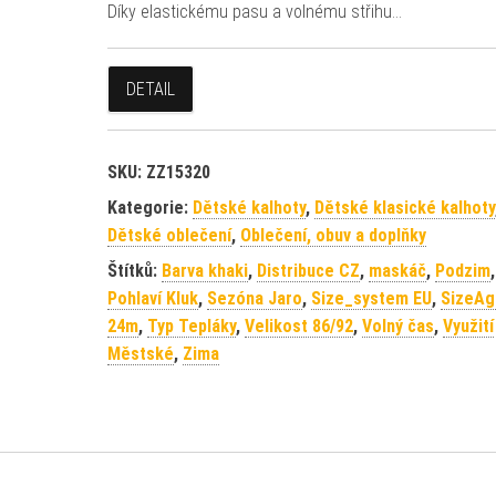
Díky elastickému pasu a volnému střihu…
DETAIL
SKU:
ZZ15320
Kategorie:
Dětské kalhoty
,
Dětské klasické kalhoty
Dětské oblečení
,
Oblečení, obuv a doplňky
Štítků:
Barva khaki
,
Distribuce CZ
,
maskáč
,
Podzim
,
Pohlaví Kluk
,
Sezóna Jaro
,
Size_system EU
,
SizeAg
24m
,
Typ Tepláky
,
Velikost 86/92
,
Volný čas
,
Využití
Městské
,
Zima