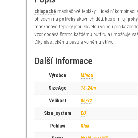
chlapecké
maskáčové tepláky – ideální kombinaci st
ohledem na
potřeby
aktivních dětí, které milují
pohy
maskáčové tepláky jsou skvělou volbou pro každoden
vzor dodává šmrnc každému outfitu a umožňuje vaš
Díky elastickému pasu a volnému střihu…
Další informace
Výrobce
Minoti
SizeAge
18-24m
Velikost
86/92
Size_system
EU
Pohlaví
Kluk