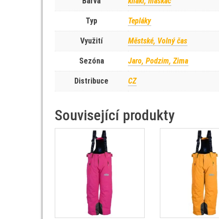
Barva
khaki, maskáč
Typ
Tepláky
Využití
Městské, Volný čas
Sezóna
Jaro, Podzim, Zima
Distribuce
CZ
Související produkty