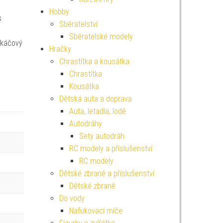
Hobby
s
Sběratelství
e
Sběratelské modely
skáčový
Hračky
Chrastítka a kousátka
Chrastítka
Kousátka
Dětská auta a doprava
Auta, letadla, lodě
Autodráhy
Sety autodráh
RC modely a příslušenství
RC modely
Dětské zbraně a příslušenství
Dětské zbraně
Do vody
Nafukovací míče