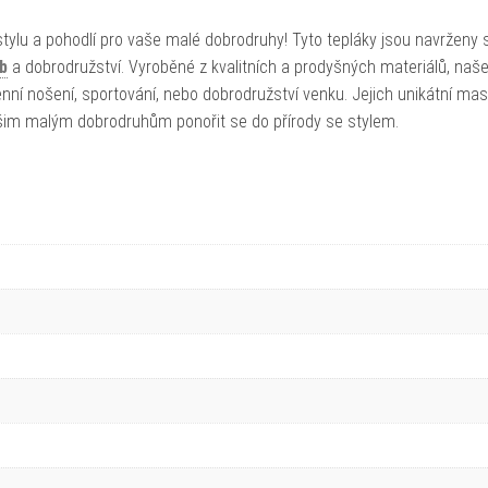
ylu a pohodlí pro vaše malé dobrodruhy! Tyto tepláky jsou navrženy 
b
a dobrodružství. Vyroběné z kvalitních a prodyšných materiálů, naš
ní nošení, sportování, nebo dobrodružství venku. Jejich unikátní ma
im malým dobrodruhům ponořit se do přírody se stylem.