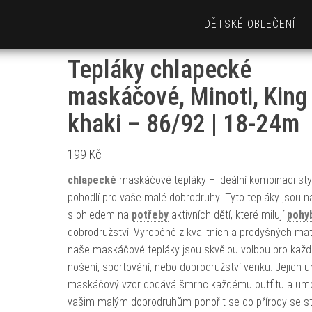
DĚTSKÉ OBLEČENÍ
Tepláky chlapecké
maskáčové, Minoti, King 
khaki – 86/92 | 18-24m
199
Kč
chlapecké
maskáčové tepláky – ideální kombinaci sty
pohodlí pro vaše malé dobrodruhy! Tyto tepláky jsou n
s ohledem na
potřeby
aktivních dětí, které milují
pohy
dobrodružství. Vyroběné z kvalitních a prodyšných mate
naše maskáčové tepláky jsou skvělou volbou pro kaž
nošení, sportování, nebo dobrodružství venku. Jejich u
maskáčový vzor dodává šmrnc každému outfitu a um
vašim malým dobrodruhům ponořit se do přírody se s