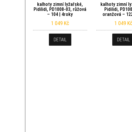
kalhoty zimní lyžařské,
kalhoty zimní l
Pidilidi, PD1008-03, růžová
Pidilidi, PD10
– 104 | 4roky
oranžová – 122
1 049
Kč
1 049
K
DETAIL
DETAIL