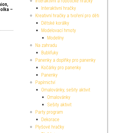
Interaktivní a robotické hračky
hion,
Interaktivní hračky
holka –
Kreativní hračky a tvoření pro děti
Dětské korálky
Modelovací hmoty
Modelíny
Na zahradu
Bublifuky
Panenky a doplňky pro panenky
Kočárky pro panenky
Panenky
Papírnictví
Omalovánky, sešity aktivit
Omalovánky
Sešity aktivit
Party program
Dekorace
Plyšové hračky