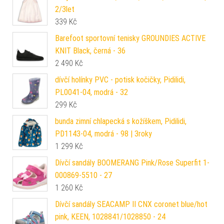
2/3let
339
Kč
Barefoot sportovní tenisky GROUNDIES ACTIVE
KNIT Black, černá - 36
2 490
Kč
dívčí holínky PVC - potisk kočičky, Pidilidi,
PL0041-04, modrá - 32
299
Kč
bunda zimní chlapecká s kožíškem, Pidilidi,
PD1143-04, modrá - 98 | 3roky
1 299
Kč
Dívčí sandály BOOMERANG Pink/Rose Superfit 1-
000869-5510 - 27
1 260
Kč
Dívčí sandály SEACAMP II CNX coronet blue/hot
pink, KEEN, 1028841/1028850 - 24