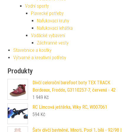
Vodní sporty
Plavecké potřeby
Nafukovací kruhy
Nafukovací lehátka
Vodácké vybavení
Záchranné vesty
Stavebnice a kostky
Výtvarné a kreativní potřeby
Produkty
Dívčí celoroční barefoot boty TEX TRACK
Bordeaux, Froddo, G3110257-7, červená - 42
1 949
Kč
RC Límcová ještěrka, Wiky RC, W007061
594
Kč
Šaty dívčí bavlněné, Minoti, Pool 1, bílá - 92/98 |