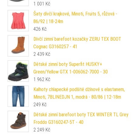
1 001
Kč
Šaty dívčí krajkové, Minoti, Fruits 5, růžová -
86/92 | 18-24m
426
Kč
Dívčí zimní barefoot kozačky ZERU TEX BOOT
Cognac G3160257 - 41
2 439
Kč
Dětské zimní boty Superfit HUSKY+
Green/Yellow GTX 1-006062-7000 - 30
1 962
Kč
Kalhoty chlapecké podšité džínové s elastanem,
Minoti, 7BLINEDJN 1, modrá - 80/86 | 12-18m
249
Kč
Dětské zimní barefoot boty TEX WINTER TL Grey
Froddo G3160247-5T - 40
2 249
Kč