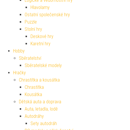
Logické a vědomostní hry
Hlavolamy
Ostatní společenské hry
Puzzle
Stolní hry
Deskové hry
Karetní hry
Hobby
Sběratelství
Sběratelské modely
Hračky
Chrastítka a kousátka
Chrastítka
Kousátka
Dětská auta a doprava
Auta, letadla, lodě
Autodráhy
Sety autodráh