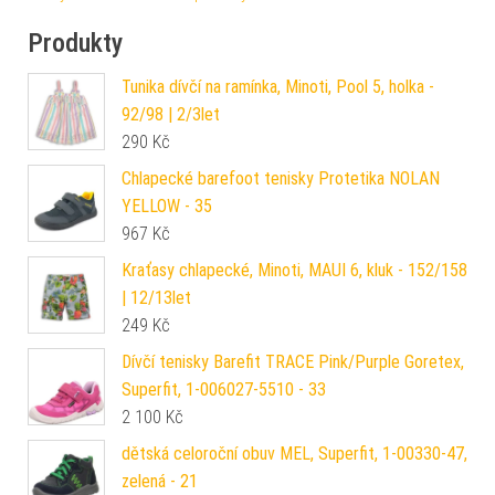
Produkty
Tunika dívčí na ramínka, Minoti, Pool 5, holka -
92/98 | 2/3let
290
Kč
Chlapecké barefoot tenisky Protetika NOLAN
YELLOW - 35
967
Kč
Kraťasy chlapecké, Minoti, MAUI 6, kluk - 152/158
| 12/13let
249
Kč
Dívčí tenisky Barefit TRACE Pink/Purple Goretex,
Superfit, 1-006027-5510 - 33
2 100
Kč
dětská celoroční obuv MEL, Superfit, 1-00330-47,
zelená - 21