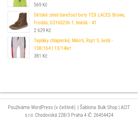
569
Kč
Dětské zimní barefoot boty TEX LACES Brown,
Froddo, G3160236-1, hnědá - 41
2 629
Kč
Tepláky chlapecké, Minoti, Rspt 5, šedá -
158/164 | 13/14let
381
Kč
Používáme WordPress (v češtině).
|
Šablona: Bulk Shop
| ACIT
s.r.o. Chodovská 228/3 Praha 4 IČ: 26454424