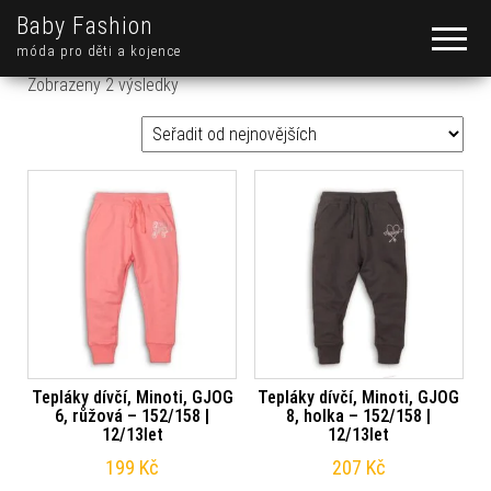
Baby Fashion
móda pro děti a kojence
Seřazeno od nejnovějších
Zobrazeny 2 výsledky
Tepláky dívčí, Minoti, GJOG
Tepláky dívčí, Minoti, GJOG
6, růžová – 152/158 |
8, holka – 152/158 |
12/13let
12/13let
199
Kč
207
Kč