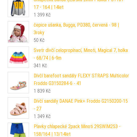
17 - 164 | 14let
1 399
Kč
čepice ušanka, Bugga, PD380, červená - 98 |
3roky
50
Kč
Svetr dívčí celopropínací, Minoti, Magical 7, holka
- 68/74 | 6-9m
341
Kč
Dívčí barefoot sandály FLEXY STRAPS Multicolor
Froddo G3150284-6 - 41
1 839
Kč
Dívčí sandály DANAE Pink+ Froddo G2150200-15
- 27
1 349
Kč
Plavky chlapecké 2pack Minoti 29SWIM253 -
158/164 | 13/14let