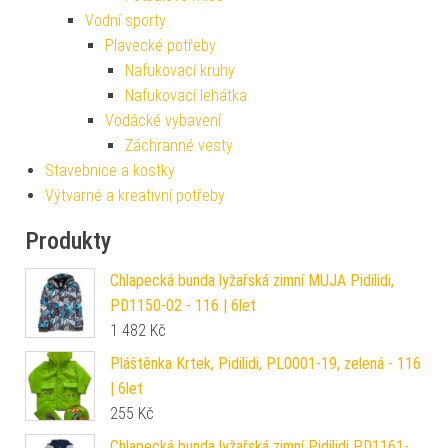
Vodní sporty
Plavecké potřeby
Nafukovací kruhy
Nafukovací lehátka
Vodácké vybavení
Záchranné vesty
Stavebnice a kostky
Výtvarné a kreativní potřeby
Produkty
Chlapecká bunda lyžařská zimní MUJA Pidilidi,
PD1150-02 - 116 | 6let
1 482
Kč
Pláštěnka Krtek, Pidilidi, PL0001-19, zelená - 116
| 6let
255
Kč
Chlapecká bunda lyžařská zimní Pidilidi PD1161-