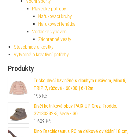
Vodní sporty
Plavecké potřeby
Nafukovací kruhy
Nafukovací lehátka
Vodácké vybavení
Záchranné vesty
Stavebnice a kostky
Výtvarné a kreativní potřeby
Produkty
Tričko dívčí bavlněné s dlouhým rukávem, Minoti,
TRIP 7, růžová - 68/80 | 6-12m
195
Kč
Dívčí kotníková obuv PAIX UP Grey, Froddo,
G2130332-5, šedá - 30
1 609
Kč
Dino Brachiosaurus RC na dálkové ovládání 18 cm,