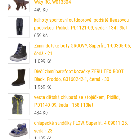
Wiky RC, W013304
449
Kč
kalhoty sportovní outdoorové, podšité fleezovou
podšívkou, Pidilidi, PD1121-09, šedá - 134 | 9let
659
Kč
Zimní dětské boty GROOVY, Superfit, 1-00305-06,
šedá - 21
1 099
Kč
Dívčí zimní barefoot kozačky ZERU TEX BOOT
Black, Froddo, G3160242-1, černá - 30
1 969
Kč
vesta dětská chlupatá se stojáčkem, Pidilidi,
PD1140-09, šedá - 158 | 13let
484
Kč
chlapecké sandálky FLOW, Superfit, 4-09011-25,
šedá - 23
1 105
Kč