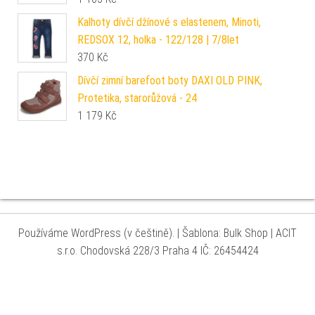
Kalhoty dívčí džínové s elastenem, Minoti,
REDSOX 12, holka - 122/128 | 7/8let
370
Kč
Dívčí zimní barefoot boty DAXI OLD PINK,
Protetika, starorůžová - 24
1 179
Kč
Používáme WordPress (v češtině).
|
Šablona: Bulk Shop
| ACIT
s.r.o. Chodovská 228/3 Praha 4 IČ: 26454424