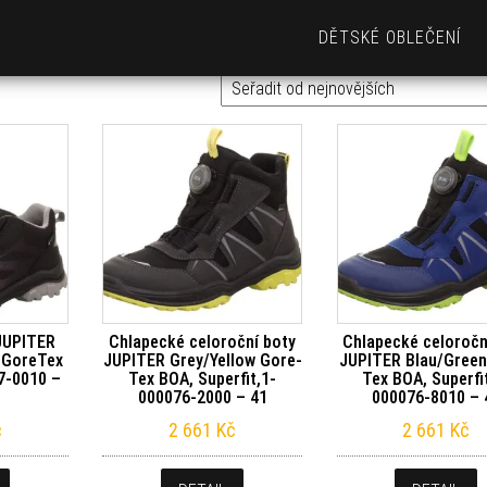
DĚTSKÉ OBLEČENÍ
 JUPITER
Chlapecké celoroční boty
Chlapecké celoročn
 GoreTex
JUPITER Grey/Yellow Gore-
JUPITER Blau/Green
7-0010 –
Tex BOA, Superfit,1-
Tex BOA, Superfi
000076-2000 – 41
000076-8010 – 
č
2 661
Kč
2 661
Kč