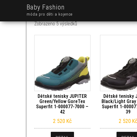
Baby Fashion
móda pro děti a kojence
Seřazeno od nejnovějších
Zobrazeno 5 výsledků
Dětské tenisky JUPITER
Dětské tenisky
Green/Yellow GoreTex
Black/Light Gray
Superfit 1-000077-7000 –
Superfit 1-00007
42
39
2 520
Kč
2 520
K