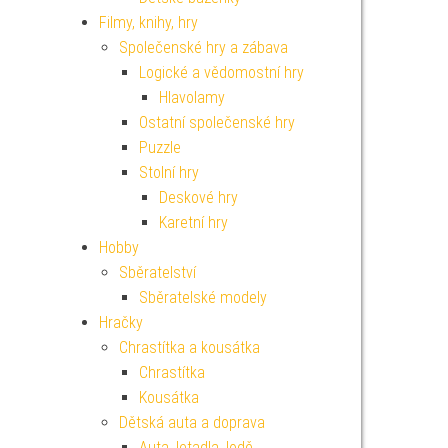
Filmy, knihy, hry
Společenské hry a zábava
Logické a vědomostní hry
Hlavolamy
Ostatní společenské hry
Puzzle
Stolní hry
Deskové hry
Karetní hry
Hobby
Sběratelství
Sběratelské modely
Hračky
Chrastítka a kousátka
Chrastítka
Kousátka
Dětská auta a doprava
Auta, letadla, lodě