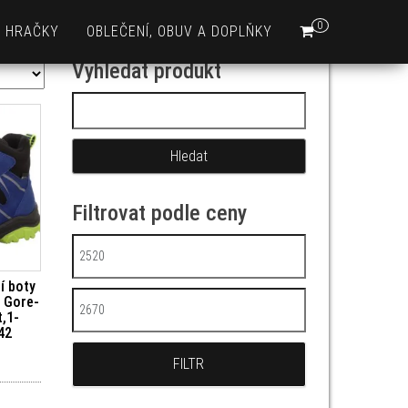
0
HRAČKY
OBLEČENÍ, OBUV A DOPLŇKY
Vyhledat produkt
Vyhledávání
Filtrovat podle ceny
Minimální cena
í boty
 Gore-
Maximální cena
t,1-
42
FILTR