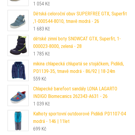
1 054
Kč
Dětská celoroční obuv SUPERFREE GTX, Superfit
,1-000544-8010, tmavě modrá - 26
1 683
Kč
dětské zimní boty SNOWCAT GTX, Superfit, 1-
000023-8000, zelená - 28
1 785
Kč
mikina chlapecká chlupatá se stojáčkem, Pidilidi,
PD1139-35, tmavě modrá - 86/92 | 18-24m
559
Kč
Chlapecké barefoot sandály LONA LAGARTO
INDIGO Biomecanics 262343-A631 - 26
1 039
Kč
Kalhoty sportovní outdoorové Pidilidi PD1107-04
modrá - 146 | 11let
699
Kč