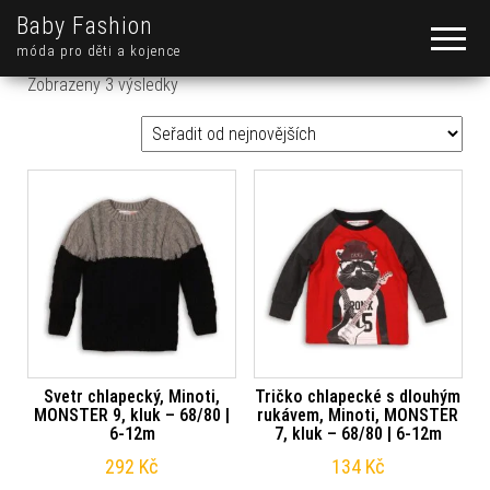
Baby Fashion
móda pro děti a kojence
Seřazeno od nejnovějších
Zobrazeny 3 výsledky
Svetr chlapecký, Minoti,
Tričko chlapecké s dlouhým
MONSTER 9, kluk – 68/80 |
rukávem, Minoti, MONSTER
6-12m
7, kluk – 68/80 | 6-12m
292
Kč
134
Kč