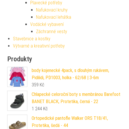
Plavecké potřeby
Nafukovací kruhy
Nafukovací lehátka
Vodácké vybavení
Záchranné vesty
Stavebnice a kostky
Výtvarné a kreativní potřeby
Produkty
body kojenecké 4pack, s dlouhým rukávem,
Pidilidi, PD1003, holka - 62/68 | 3-6m
359
Kč
Chlapecké celoroční boty s membránou Barefoot
BANET BLACK, Protetika, černá - 22
1 244
Kč
Ortopedické pantofle Walker ORS T18/41,
Protetika, šedá - 44