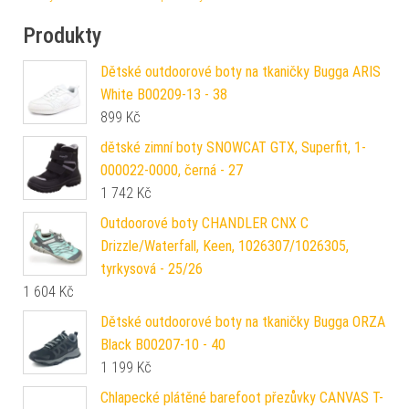
Produkty
Dětské outdoorové boty na tkaničky Bugga ARIS
White B00209-13 - 38
899
Kč
dětské zimní boty SNOWCAT GTX, Superfit, 1-
000022-0000, černá - 27
1 742
Kč
Outdoorové boty CHANDLER CNX C
Drizzle/Waterfall, Keen, 1026307/1026305,
tyrkysová - 25/26
1 604
Kč
Dětské outdoorové boty na tkaničky Bugga ORZA
Black B00207-10 - 40
1 199
Kč
Chlapecké plátěné barefoot přezůvky CANVAS T-