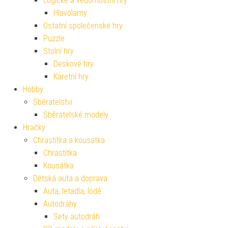
Logické a vědomostní hry
Hlavolamy
Ostatní společenské hry
Puzzle
Stolní hry
Deskové hry
Karetní hry
Hobby
Sběratelství
Sběratelské modely
Hračky
Chrastítka a kousátka
Chrastítka
Kousátka
Dětská auta a doprava
Auta, letadla, lodě
Autodráhy
Sety autodráh