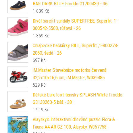
BAR DARK BLUE Froddo G1700439 - 36
1 039
Kč
Dívčí barefit sandály SUPERFREE, Superfit, 1-
000542-5500, růžová - 26
1 369
Kč
Chlapecké bačkůrky BILL, Superfit ,1-800278-
2050, šedá - 26
697
Kč
iM.Master Stavebnice motorka červená
32,2x10x16,6 cm, iM.Master, W039486
529
Kč
Dětské barefoot tenisky SPLASH White Froddo
G3130263-5 bílá - 38
1 919
Kč
Alaysky's Interaktivní dřevěné puzzle Flora &
Fauna A4 AR CZ 100, Alaysky, W057758