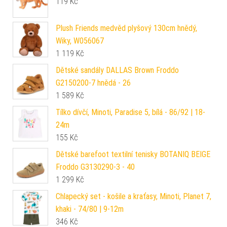
119
Kč
Plush Friends medvěd plyšový 130cm hnědý,
Wiky, W056067
1 119
Kč
Dětské sandály DALLAS Brown Froddo
G2150200-7 hnědá - 26
1 589
Kč
Tílko dívčí, Minoti, Paradise 5, bílá - 86/92 | 18-
24m
155
Kč
Dětské barefoot textilní tenisky BOTANIQ BEIGE
Froddo G3130290-3 - 40
1 299
Kč
Chlapecký set - košile a kraťasy, Minoti, Planet 7,
khaki - 74/80 | 9-12m
346
Kč