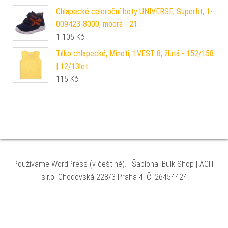
Chlapecké celoroční boty UNIVERSE, Superfit, 1-
009423-8000, modrá - 21
1 105
Kč
Tílko chlapecké, Minoti, 1VEST 8, žlutá - 152/158
| 12/13let
115
Kč
Používáme WordPress (v češtině).
|
Šablona: Bulk Shop
| ACIT
s.r.o. Chodovská 228/3 Praha 4 IČ: 26454424