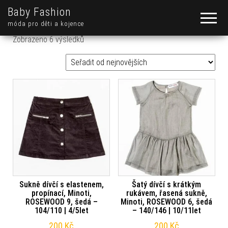
Baby Fashion
móda pro děti a kojence
Seřazeno od nejnovějších
Zobrazeno 6 výsledků
Sukně dívčí s elastenem,
Šatý dívčí s krátkým
propínací, Minoti,
rukávem, řasená sukně,
ROSEWOOD 9, šedá –
Minoti, ROSEWOOD 6, šedá
104/110 | 4/5let
– 140/146 | 10/11let
200
Kč
200
Kč