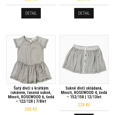
DETAIL
DETAIL
Šatý dívčí s krátkým
Sukně dívčí skládaná,
rukávem, řasená sukně,
Minoti, ROSEWOOD 4, šedá
Minoti, ROSEWOOD 6, šedá
– 152/158 | 12/13let
– 122/128 | 7/8let
228
Kč
200
Kč