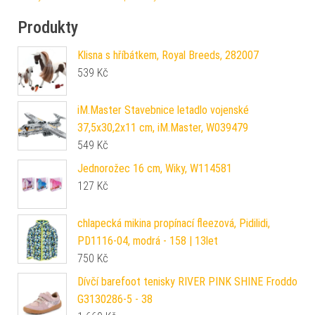
Produkty
Klisna s hříbátkem, Royal Breeds, 282007
539
Kč
iM.Master Stavebnice letadlo vojenské
37,5x30,2x11 cm, iM.Master, W039479
549
Kč
Jednorožec 16 cm, Wiky, W114581
127
Kč
chlapecká mikina propínací fleezová, Pidilidi,
PD1116-04, modrá - 158 | 13let
750
Kč
Dívčí barefoot tenisky RIVER PINK SHINE Froddo
G3130286-5 - 38