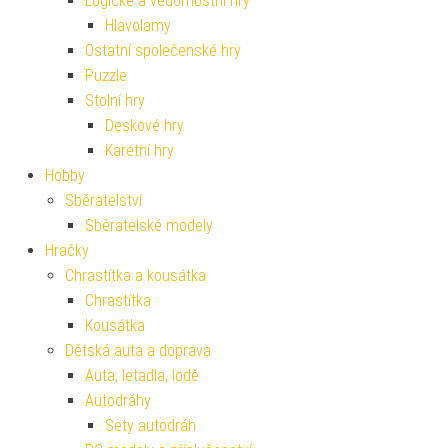
Logické a vědomostní hry
Hlavolamy
Ostatní společenské hry
Puzzle
Stolní hry
Deskové hry
Karetní hry
Hobby
Sběratelství
Sběratelské modely
Hračky
Chrastítka a kousátka
Chrastítka
Kousátka
Dětská auta a doprava
Auta, letadla, lodě
Autodráhy
Sety autodráh