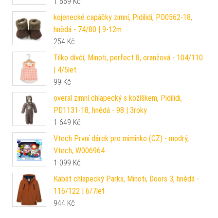
1 669
Kč
kojenecké capáčky zimní, Pidilidi, PD0562-18,
hnědá - 74/80 | 9-12m
254
Kč
Tílko dívčí, Minoti, perfect 8, oranžová - 104/110
| 4/5let
99
Kč
overal zimní chlapecký s kožíškem, Pidilidi,
PD1131-18, hnědá - 98 | 3roky
1 649
Kč
Vtech První dárek pro miminko (CZ) - modrý,
Vtech, W006964
1 099
Kč
Kabát chlapecký Parka, Minoti, Doors 3, hnědá -
116/122 | 6/7let
944
Kč