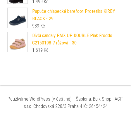
1 499
Kč
Papuče chlapecké barefoot Protetika KIRBY
BLACK - 29
989
Kč
Dívčí sandály PAIX UP DOUBLE Pink Froddo
G2150198-7 růžová - 30
1 619
Kč
Používáme WordPress (v češtině).
|
Šablona: Bulk Shop
| ACIT
s.r.o. Chodovská 228/3 Praha 4 IČ: 26454424