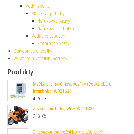
Vodní sporty
Plavecké potřeby
Nafukovací kruhy
Nafukovací lehátka
Vodácké vybavení
Záchranné vesty
Stavebnice a kostky
Výtvarné a kreativní potřeby
Produkty
Myčka pro malé hospodyňky (český obal),
Infunbebe, W001631
499
Kč
Závodní motorka, Wiky, W111331
243
Kč
Chlapecké celoroční boty LILLO Light