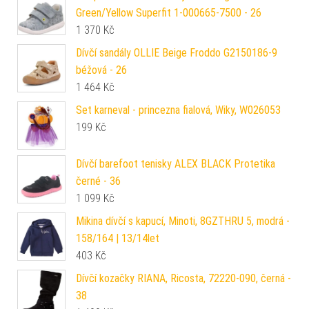
Green/Yellow Superfit 1-000665-7500 - 26
1 370
Kč
Dívčí sandály OLLIE Beige Froddo G2150186-9
béžová - 26
1 464
Kč
Set karneval - princezna fialová, Wiky, W026053
199
Kč
Dívčí barefoot tenisky ALEX BLACK Protetika
černé - 36
1 099
Kč
Mikina dívčí s kapucí, Minoti, 8GZTHRU 5, modrá -
158/164 | 13/14let
403
Kč
Dívčí kozačky RIANA, Ricosta, 72220-090, černá -
38