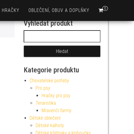
0
HRAČKY
OBLEČENÍ, OBUV A DOPLŇKY
Vyhledat produkt
Vyhledávání
Kategorie produktu
Chovatelské potřeby
Pro psy
Hračky pro psy
Teraristika
Mravenčí farmy
Dětské oblečení
Dětské kalhoty
Dětské kšiltovky a kloboučky