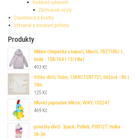
Vodácké vybavení
Záchranné vesty
Stavebnice a kostky
Výtvarné a kreativní potřeby
Produkty
Mikina chlapecká s kapucí, Minoti, 7BZTHRU 1,
šedá - 158/164 | 13/14let
403
Kč
tričko dívčí, Sobe, 15KKCTSRT731, béžová - 86 |
18m
125
Kč
Mluvící papoušek Wiktor, WIKY, 105247
469
Kč
ponožky dívčí- 3pack, Pidilidi, PD0127, Holka -
38-39