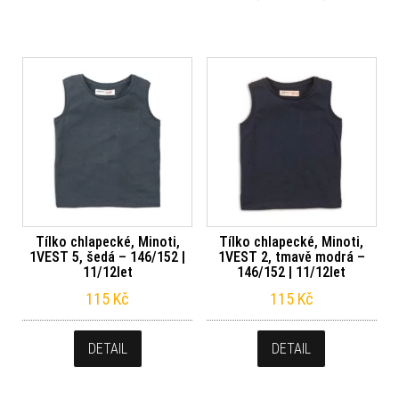
Tílko chlapecké, Minoti,
Tílko chlapecké, Minoti,
1VEST 5, šedá – 146/152 |
1VEST 2, tmavě modrá –
11/12let
146/152 | 11/12let
115
Kč
115
Kč
DETAIL
DETAIL