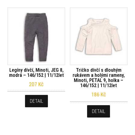
Legíny dívčí, Minoti, JEG 8,
Tričko dívčí s dlouhým
modrá – 146/152 | 11/12let
rukávem a holými rameny,
Minoti, PETAL 9, holka –
207
Kč
146/152 | 11/12let
186
Kč
DETAIL
DETAIL