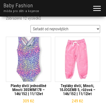
Baby Fashion
móda pro děti a kojence
Seřazeno od nejnovějších
Zobrazeno 12 výsledků
Plavky dívčí jednodílné
Tepláky dívčí, Minoti,
Minoti 30SWIM178 –
10JOGEMB 5, růžová –
146/152 | 11/12let
146/152 | 11/12let
309
Kč
249
Kč