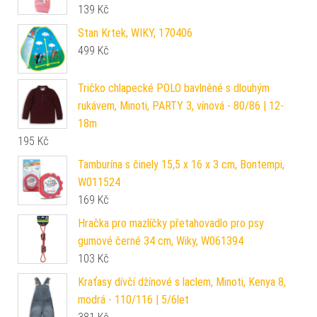
139
Kč
Stan Krtek, WIKY, 170406
499
Kč
Tričko chlapecké POLO bavlněné s dlouhým
rukávem, Minoti, PARTY 3, vínová - 80/86 | 12-
18m
195
Kč
Tamburína s činely 15,5 x 16 x 3 cm, Bontempi,
W011524
169
Kč
Hračka pro mazlíčky přetahovadlo pro psy
gumové černé 34 cm, Wiky, W061394
103
Kč
Kraťasy dívčí džínové s laclem, Minoti, Kenya 8,
modrá - 110/116 | 5/6let