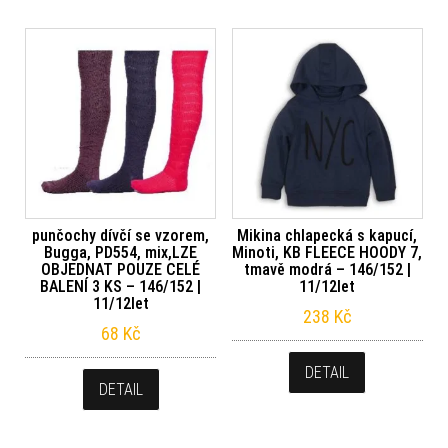
punčochy dívčí se vzorem,
Mikina chlapecká s kapucí,
Bugga, PD554, mix,LZE
Minoti, KB FLEECE HOODY 7,
OBJEDNAT POUZE CELÉ
tmavě modrá – 146/152 |
BALENÍ 3 KS – 146/152 |
11/12let
11/12let
238
Kč
68
Kč
DETAIL
DETAIL