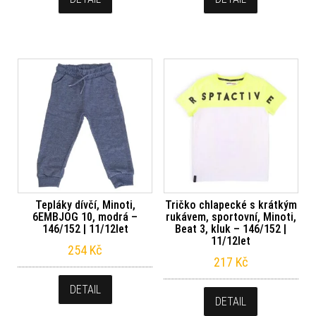
Tepláky dívčí, Minoti,
Tričko chlapecké s krátkým
6EMBJOG 10, modrá –
rukávem, sportovní, Minoti,
146/152 | 11/12let
Beat 3, kluk – 146/152 |
11/12let
254
Kč
217
Kč
DETAIL
DETAIL