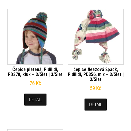
Čepice pletená, Pidilidi,
čepice fleezová 2pack,
PD370, kluk – 3/5let | 3/5let
Pidilidi, PD356, mix – 3/5let |
3/5let
76
Kč
59
Kč
DETAIL
DETAIL