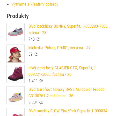
Výtvarné a kreativní potřeby
Produkty
Dívčí bačkůčky BONNY, Superfit, 1-000280-7500,
zelená - 28
748
Kč
kšiltovka, Pidilidi, PD401, červená - 47
89
Kč
dívčí zimní boty GLACIER GTX, Superfit, 1-
009221-5000, fuchsia - 20
1 411
Kč
Dívčí barefoot tenisky BASE Multicolor Froddo
G3130261-2 multicolor - 36
2 204
Kč
Dívčí sandály FLOW Pink/Pink Superfit 1-000034-