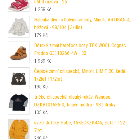
5500 růžová - 25
1 258
Kč
Halenka dívčí s holými rameny, Minoti, ARTISAN 4,
béžová - 98/104 | 3/4let
179
Kč
Dětské zimní barefoot boty TEX WOOL Cognac
Froddo G3110266-4W - 30
1 939
Kč
Čepice zimní chlapecká, Minoti, LIMIT 20, šedá -
1/2let | 1/2let
195
Kč
tričko chlapecké, dlouhý rukáv, Wendee,
OZKB101685-0, tmavě modrá - 98 | 3roky
105
Kč
svetr dětský, Sobe, 15KECKZK445, žlutá - 122 |
7let
240
Kč