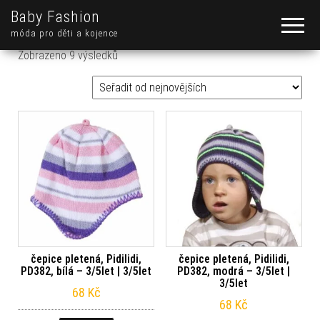
Baby Fashion
móda pro děti a kojence
Seřazeno od nejnovějších
Zobrazeno 9 výsledků
čepice pletená, Pidilidi,
čepice pletená, Pidilidi,
PD382, bílá – 3/5let | 3/5let
PD382, modrá – 3/5let |
3/5let
68
Kč
68
Kč