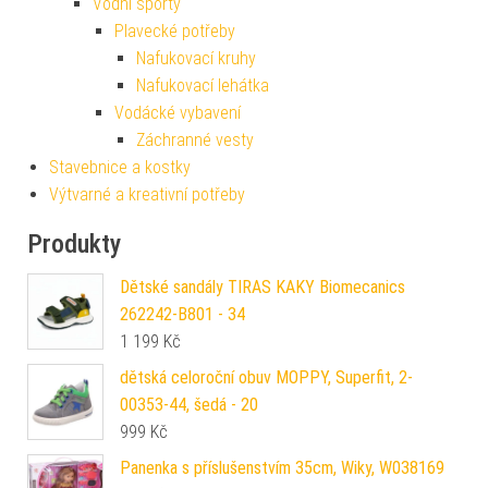
Vodní sporty
Plavecké potřeby
Nafukovací kruhy
Nafukovací lehátka
Vodácké vybavení
Záchranné vesty
Stavebnice a kostky
Výtvarné a kreativní potřeby
Produkty
Dětské sandály TIRAS KAKY Biomecanics
262242-B801 - 34
1 199
Kč
dětská celoroční obuv MOPPY, Superfit, 2-
00353-44, šedá - 20
999
Kč
Panenka s příslušenstvím 35cm, Wiky, W038169