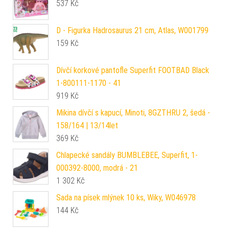
537
Kč
D - Figurka Hadrosaurus 21 cm, Atlas, W001799
159
Kč
Dívčí korkové pantofle Superfit FOOTBAD Black
1-800111-1170 - 41
919
Kč
Mikina dívčí s kapucí, Minoti, 8GZTHRU 2, šedá -
158/164 | 13/14let
369
Kč
Chlapecké sandály BUMBLEBEE, Superfit, 1-
000392-8000, modrá - 21
1 302
Kč
Sada na písek mlýnek 10 ks, Wiky, W046978
144
Kč