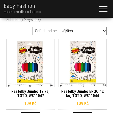
Baby Fashion
móda pro děti a kojence
Seřazeno od nejnovějších
Zobrazeny 2 výsledky
Pastelky Jumbo 12 ks,
Pastelky Jumbo ERGO 12
TOTO, W811047
ks, TOTO, W811044
109
Kč
109
Kč