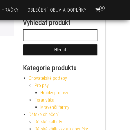
0
HRAČKY
OBLEČENÍ, OBUV A DOPLŇKY
Vyhledat produkt
Vyhledávání
Kategorie produktu
Chovatelské potřeby
Pro psy
Hračky pro psy
Teraristika
Mravenčí farmy
Dětské oblečení
Dětské kalhoty
Dětské kšiltovky a kloboučky