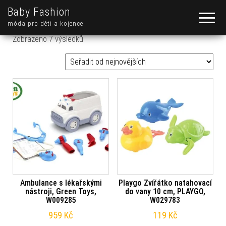
Baby Fashion
móda pro děti a kojence
Seřazeno od nejnovějších
Zobrazeno 7 výsledků
Ambulance s lékařskými
Playgo Zvířátko natahovací
nástroji, Green Toys,
do vany 10 cm, PLAYGO,
W009285
W029783
959
Kč
119
Kč