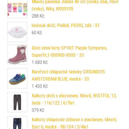
Mluvící panenka Jůlinka 40 cm (český obal, mluví
česky), Wiky, W005105
288
Kč
klobouk dívčí, Pidilidi, PD392, bílá - 51
60
Kč
Dívčí zimní boty SPIRIT Purple Sympatex,
Superfit,1-000900-8500 - 33
1 683
Kč
Barefoot chlapecké tenisky GROUNDIES
AMSTERDAM BLUE, modrá - 33
1 450
Kč
Kalhoty dívčí s elastenem, Minoti, WISTFUL 13,
šedá - 116/122 | 6/7let
379
Kč
Kalhoty chlapecké džínové s elastanem, Minoti,
East 6, modrá - 98/104 | 3/4let