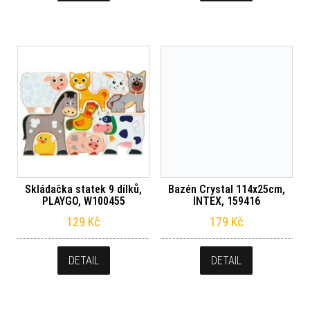
Skládačka statek 9 dílků,
Bazén Crystal 114x25cm,
PLAYGO, W100455
INTEX, 159416
129
Kč
179
Kč
DETAIL
DETAIL