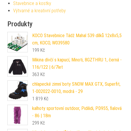
Stavebnice a kostky
Výtvarné a kreativní potřeby
Produkty
KOCO Stavebnice Tádž Mahal 539 dílků 12x8x5,5
cm, KOCO, W039580
199
Kč
Mikina dívčí s kapucí, Minoti, 8GZTHRU 1, černá -
116/122 | 6/7let
363
Kč
chlapecké zimní boty SNOW MAX GTX, Superfit,
1-002022-0010, modrá - 29
1 819
Kč
kalhoty sportovní outdoor, Pidilidi, PD955, fialová
- 86 | 18m
299
Kč